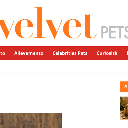
to
Allevamento
Celebrities Pets
Curiosità
A