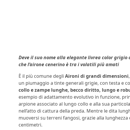
Deve il suo nome alla elegante livrea color grigio
che l’airone cenerino è tra i volatili più amati
Ѐ il più comune degli
Aironi di grandi dimensioni
un piumaggio a tinte generali grigie, con testa e col
collo e zampe lunghe, becco diritto, lungo e rob
esempio di adattamento evolutivo in funzione, princ
arpione associato al lungo collo e alla sua partic
nell’atto di cattura della preda. Mentre le dita lung
muoversi su terreni fangosi, grazie alla lunghezza 
centimetri.