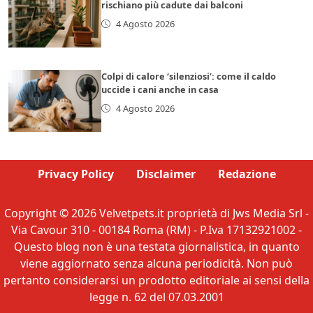
rischiano più cadute dai balconi
4 Agosto 2026
Colpi di calore ‘silenziosi’: come il caldo
uccide i cani anche in casa
4 Agosto 2026
Privacy Policy
Disclaimer
Redazione
Copyright © 2026 Velvetpets.it proprietà di Jws Media Srl -
Via Cavour 310 - 00184 Roma (RM) - P.Iva 17132921002 -
Questo blog non è una testata giornalistica, in quanto
viene aggiornato senza alcuna periodicità. Non può
pertanto considerarsi un prodotto editoriale ai sensi della
legge n. 62 del 07.03.2001