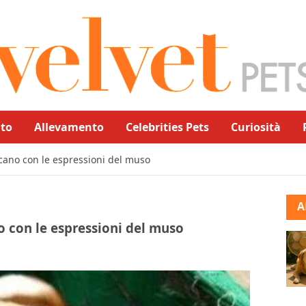
to
Allevamento
Celebrities Pets
Curiosità
icano con le espressioni del muso
A
o con le espressioni del muso