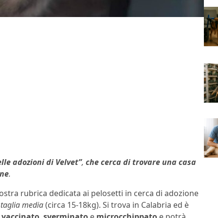
le adozioni di Velvet”
,
che cerca di trovare una casa
one
.
stra rubrica dedicata ai pelosetti in cerca di adozione
a
taglia media
(circa 15-18kg). Si trova in Calabria ed è
à
vaccinato
,
sverminato
e
microcchippato
e potrà