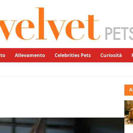
to
Allevamento
Celebrities Pets
Curiosità
A