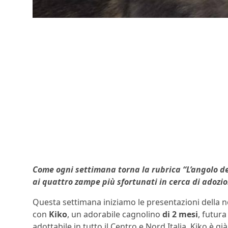
Come ogni settimana torna la rubrica “L’angolo del
ai quattro zampe più sfortunati in cerca di adozi
Questa settimana iniziamo le presentazioni della no
con
Kiko
, un adorabile cagnolino
di 2 mesi
, futur
adottabile in tutto il Centro e Nord Italia. Kiko è gi