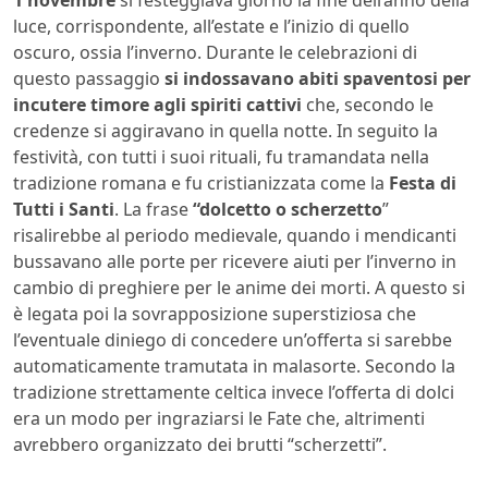
1 novembre
si festeggiava giorno la fine dell’anno della
luce, corrispondente, all’estate e l’inizio di quello
oscuro, ossia l’inverno. Durante le celebrazioni di
questo passaggio
si indossavano abiti spaventosi per
incutere timore agli spiriti cattivi
che, secondo le
credenze si aggiravano in quella notte. In seguito la
festività, con tutti i suoi rituali, fu tramandata nella
tradizione romana e fu cristianizzata come la
Festa di
Tutti i Santi
. La frase
“dolcetto o scherzetto
”
risalirebbe al periodo medievale, quando i mendicanti
bussavano alle porte per ricevere aiuti per l’inverno in
cambio di preghiere per le anime dei morti. A questo si
è legata poi la sovrapposizione superstiziosa che
l’eventuale diniego di concedere un’offerta si sarebbe
automaticamente tramutata in malasorte. Secondo la
tradizione strettamente celtica invece l’offerta di dolci
era un modo per ingraziarsi le Fate che, altrimenti
avrebbero organizzato dei brutti “scherzetti”.