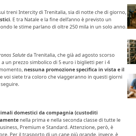
i treni Intercity di Trenitalia, sia di notte che di giorno,
stici
. E tra Natale e la fine dell’anno è previsto un
ndo le stime parlano di oltre 250 mila in un solo anno.
ronos Salute
da Trenitalia, che già ad agosto scorso
 un prezzo simbolico di 5 euro i biglietti per i 4
il momento,
nessuna promozione specifica in vista e il
e voi siete tra coloro che viaggeranno in questi giorni
 seguire.
i animali domestici da compagnia (custoditi
itamente
nella prima e nella seconda classe di tutte le
e, Business, Premium e Standard. Attenzione, però, è
e. Per il trasporto di un cane più grande, invece, è