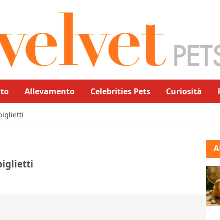
to
Allevamento
Celebrities Pets
Curiosità
iglietti
A
iglietti