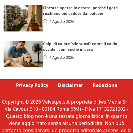
Finestre aperte in estate: perché i gatti
rischiano più cadute dai balconi
4 Agosto 2026
Colpi di calore ‘silenziosi’: come il caldo
uccide i cani anche in casa
4 Agosto 2026
Privacy Policy
Disclaimer
Redazione
Copyright © 2026 Velvetpets.it proprietà di Jws Media Srl -
Via Cavour 310 - 00184 Roma (RM) - P.Iva 17132921002 -
Questo blog non è una testata giornalistica, in quanto
viene aggiornato senza alcuna periodicità. Non può
pertanto considerarsi un prodotto editoriale ai sensi della