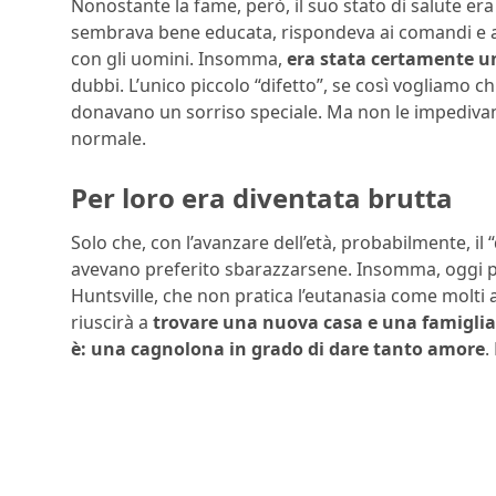
Nonostante la fame, però, il suo stato di salute er
sembrava bene educata, rispondeva ai comandi e ave
con gli uomini. Insomma,
era stata certamente u
dubbi. L’unico piccolo “difetto”, se così vogliamo ch
donavano un sorriso speciale. Ma non le impedivano d
normale.
Per loro era diventata brutta
Solo che, con l’avanzare dell’età, probabilmente, il “
avevano preferito sbarazzarsene. Insomma, oggi per
Huntsville, che non pratica l’eutanasia come molti al
riuscirà a
trovare una nuova casa e una famiglia
è: una cagnolona in grado di dare tanto amore
.