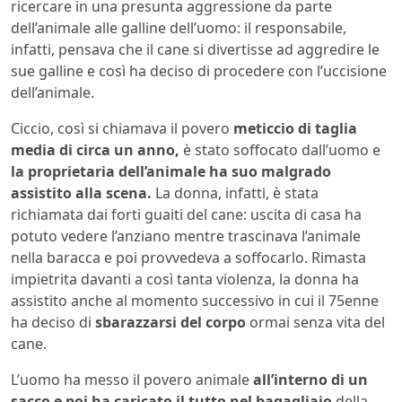
ricercare in una presunta aggressione da parte
dell’animale alle galline dell’uomo: il responsabile,
infatti, pensava che il cane si divertisse ad aggredire le
sue galline e così ha deciso di procedere con l’uccisione
dell’animale.
Ciccio, così si chiamava il povero
meticcio di taglia
media di circa un anno,
è stato soffocato dall’uomo e
la proprietaria dell’animale ha suo malgrado
assistito alla scena.
La donna, infatti, è stata
richiamata dai forti guaiti del cane: uscita di casa ha
potuto vedere l’anziano mentre trascinava l’animale
nella baracca e poi provvedeva a soffocarlo. Rimasta
impietrita davanti a così tanta violenza, la donna ha
assistito anche al momento successivo in cui il 75enne
ha deciso di
sbarazzarsi del corpo
ormai senza vita del
cane.
L’uomo ha messo il povero animale
all’interno di un
sacco e poi ha caricato il tutto nel bagagliaio
della