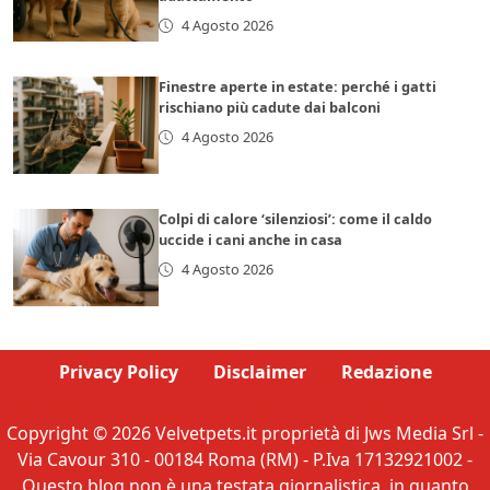
4 Agosto 2026
Finestre aperte in estate: perché i gatti
rischiano più cadute dai balconi
4 Agosto 2026
Colpi di calore ‘silenziosi’: come il caldo
uccide i cani anche in casa
4 Agosto 2026
Privacy Policy
Disclaimer
Redazione
Copyright © 2026 Velvetpets.it proprietà di Jws Media Srl -
Via Cavour 310 - 00184 Roma (RM) - P.Iva 17132921002 -
Questo blog non è una testata giornalistica, in quanto