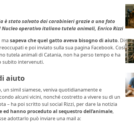
 è stato salvato dai carabinieri grazie a una foto
Nucleo operativo italiano tutela animali, Enrico Rizzi
a, ma
sapeva che quel gatto aveva bisogno di aiuto
. Di
 preoccupati e poi inviato sulla sua pagina Facebook. Così
ano tutela animali di Catania, non ha perso tempo e ha
 subito intervenuti.
i aiuto
io, un simil siamese, veniva quotidianamente e
ondo alcuni vicini, nonché costretto a vivere su di un
a – ha poi scritto sul social Rizzi, per dare la notizia
re ed hanno proceduto al sequestro dell’animale
,
sse adottarlo può inviare una mail a: