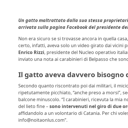
Un gatto maltrattato dalla sua stessa proprietaria
arrivata sulla pagina Facebook del presidente del 
Non era sicuro se si trovasse ancora in quella cas
certo, infatti, aveva solo un video girato dai vicini
Enrico Rizzi
, presidente del Nucleo operativo itali
inviato una nota ai carabinieri di Belpasso che sono
Il gatto aveva davvero bisogno d
Secondo quanto riscontrato poi dai militari, il mic
ripetutamente picchiato, “anche preso a morsi”, sec
balcone minuscolo. “I carabinieri, ricevuta la mia not
del lieto fine –
sono intervenuti nel giro di due o
affidandolo a un volontario di Catania. Per chi vole
info@noitaonlus.com”.