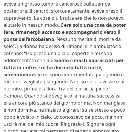
aveva un grosso tumore canceroso sulla zampa
posteriore. Il cancro, sfortunatamente, aveva preso il
sopravvento. La cosa più brutta era che io non potevo
aiutarlo in nessun modo.
C’era solo una cosa da poter
fare, rimanergli accanto e accompagnarlo verso il
ponte dell’arcobaleno
. Nessuno merita di morire da
solo”. La donna ha deciso di rimanere in ambulatorio
col cane: “Ho preso una pila di coperte e mi sono
addormentata con lui.
Siamo rimasti abbracciati per
tutta la notte. Lui ha dormito tutta notte,
serenamente.
Io mi sono addormentata piangendo e
mi sono svegliata piangendo. Non so se lui avesse mai
dormito, prima di allora, tra delle braccia piene
d’amore. Quando si è svegliato la mattina successiva,
era ancora più stanco del giorno prima. Non mangiava
e non dormiva, ha iniziato a girarsi su se stesso e poco
dopo è volato in cielo. Lo conoscevo da poco, ma non
uscirà mai dal mio cuore. Ringrazio il Signore ogni
giorno, per avermi permesso di tenerlo abbracciato