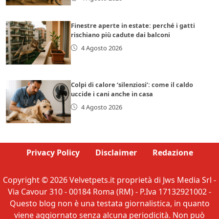
Finestre aperte in estate: perché i gatti
rischiano più cadute dai balconi
4 Agosto 2026
Colpi di calore ‘silenziosi’: come il caldo
uccide i cani anche in casa
4 Agosto 2026
Privacy Policy
Disclaimer
Redazione
Copyright © 2026 Velvetpets.it proprietà di Jws Media Srl -
Via Cavour 310 - 00184 Roma (RM) - P.Iva 17132921002 -
Questo blog non è una testata giornalistica, in quanto
viene aggiornato senza alcuna periodicità. Non può