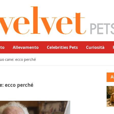
to
Allevamento
Celebrities Pets
Curiosità
suo cane: ecco perché
A
e: ecco perché