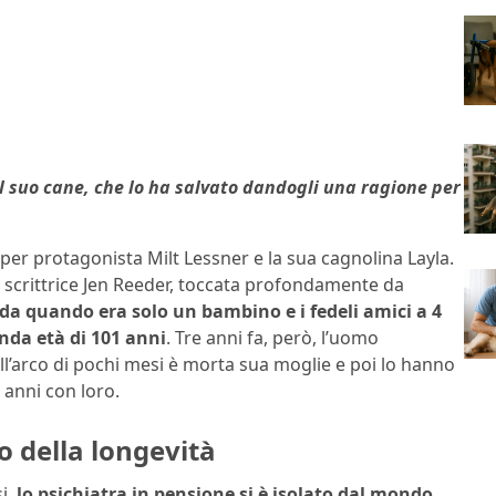
l suo cane, che lo ha salvato dandogli una ragione per
er protagonista Milt Lessner e la sua cagnolina Layla.
 scrittrice Jen Reeder, toccata profondamente da
da quando era solo un bambino e i fedeli amici a 4
da età di 101 anni
. Tre anni fa, però, l’uomo
ll’arco di pochi mesi è morta sua moglie e poi lo hanno
 anni con loro.
to della longevità
si,
lo psichiatra in pensione si è isolato dal mondo,