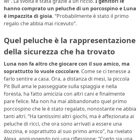
lei”. La svolta è stata grazie a un riccio.
I genitori le
hanno comprato un peluche di un porcospino e Luna
è impazzita di gioia
. “Probabilmente è stato il primo
regalo che abbia mai ricevuto”.
Quel peluche è la rappresentazione
della sicurezza che ha trovato
Luna non fa altro che giocare con il suo amico, ma
soprattutto lo vuole coccolare
. Come se ci tenesse a
farlo sentire a casa. Ora, a distanza di mesi, la piccola
Pit Bull ama le passeggiate sulla spiaggia e nella
foresta, ha fatto amicizia con altri cani e finalmente
pare felice. Ma non ha mai abbandonato quel primo
porcospino che le è stato regalato, nonostante ne abbia
tanti altri. “Ha tantissimi altri giochi, ma è affezionata ai
peluche di ricci, che ora sono arrivati a essere una
dozzina, e soprattutto al suo primo amico”, ha rivelato
Alexa, aggiungendo poi una riflessione: “Credo sia una