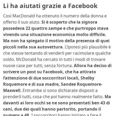
Li ha aiutati grazie a Facebook
Così MacDonald ha ottenuto il numero della donna e
offerto il suo aiuto.
Si è scoperto che la signora
possedeva 22 quattro zampe e che purtroppo stava
vivendo una situazione economica molto difficile.
Ma non ha spiegato il motivo della presenza di quei
piccoli nella sua autovettura
. L’ipotesi più plausibile è
che stesse tentando di venderli per racimolare qualche
soldo. McDonald ha cercato in tutti i modi di trovare
nuove case per tutti, senza fortuna.
Allora ha deciso di
scrivere un post su Facebook, che ha attirato
l’attenzione di due soccorritori locali, Shelby
Roquemore e di sua madre, Sandee Roquemore-
Maxwell
. Entrambe si sono dichiarate disposti a
prenderli tutti, cosa che poi hanno realmente fatto.
Ma
davanti ai loro occhi se ne sono presentati ben 43 di
cani, due dei quali hanno partorito, portando il
numero a 48.
I soccorritori hanno iniziato a fare il