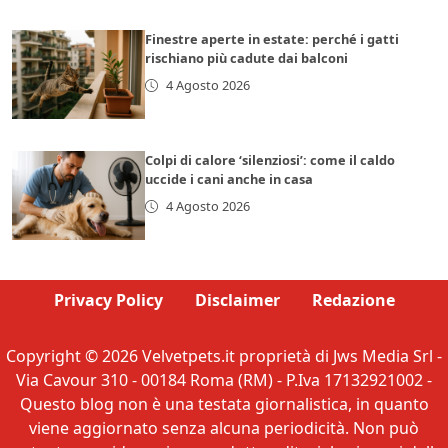
Finestre aperte in estate: perché i gatti
rischiano più cadute dai balconi
4 Agosto 2026
Colpi di calore ‘silenziosi’: come il caldo
uccide i cani anche in casa
4 Agosto 2026
Privacy Policy
Disclaimer
Redazione
Copyright © 2026 Velvetpets.it proprietà di Jws Media Srl -
Via Cavour 310 - 00184 Roma (RM) - P.Iva 17132921002 -
Questo blog non è una testata giornalistica, in quanto
viene aggiornato senza alcuna periodicità. Non può