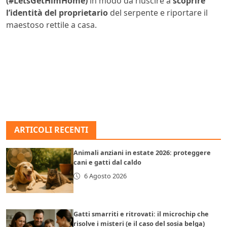
(#LetsGetHimHome)
in modo da riuscire a
scoprire
l’identità del proprietario
del serpente e riportare il
maestoso rettile a casa.
ARTICOLI RECENTI
Animali anziani in estate 2026: proteggere
cani e gatti dal caldo
6 Agosto 2026
Gatti smarriti e ritrovati: il microchip che
risolve i misteri (e il caso del sosia belga)