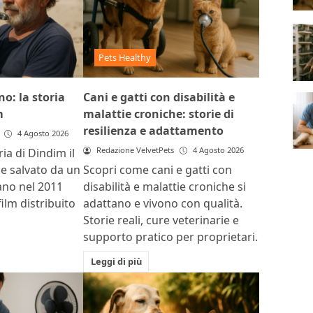
Pets Healthy
o: la storia
Cani e gatti con disabilità e
m
malattie croniche: storie di
resilienza e adattamento
4 Agosto 2026
Redazione VelvetPets
4 Agosto 2026
ria di Dindim il
ile salvato da un
Scopri come cani e gatti con
ano nel 2011
disabilità e malattie croniche si
film distribuito
adattano e vivono con qualità.
Storie reali, cure veterinarie e
supporto pratico per proprietari.
Leggi di più