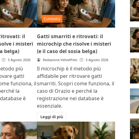
Curiosità
itrovati: il
Gatti smarriti e ritrovati: il
olve i misteri
microchip che risolve i misteri
ia belga)
(e il caso del sosia belga)
5 Agosto 2026
Redazione VelvetPets
5 Agosto 2026
metodo più
Il microchip è il metodo più
rovare gatti
affidabile per ritrovare gatti
ome funziona, il
smarriti. Scopri come funziona, il
perché la
caso di Orazio e perché la
 database è
registrazione nei database è
essenziale.
Leggi di più