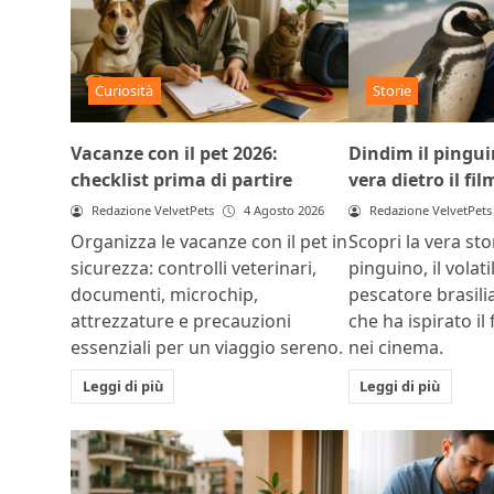
Curiosità
Storie
Vacanze con il pet 2026:
Dindim il pinguin
checklist prima di partire
vera dietro il fil
Redazione VelvetPets
4 Agosto 2026
Redazione VelvetPets
Organizza le vacanze con il pet in
Scopri la vera sto
sicurezza: controlli veterinari,
pinguino, il volat
documenti, microchip,
pescatore brasili
attrezzature e precauzioni
che ha ispirato il 
essenziali per un viaggio sereno.
nei cinema.
Leggi di più
Leggi di più