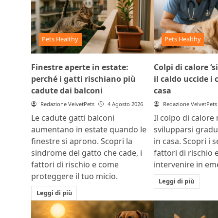
Pets Healthy
Pets Healthy
Finestre aperte in estate:
Colpi di calore ‘s
perché i gatti rischiano più
il caldo uccide i
cadute dai balconi
casa
Redazione VelvetPets
4 Agosto 2026
Redazione VelvetPets
Le cadute gatti balconi
Il colpo di calore
aumentano in estate quando le
svilupparsi grad
finestre si aprono. Scopri la
in casa. Scopri i s
sindrome del gatto che cade, i
fattori di rischio
fattori di rischio e come
intervenire in e
proteggere il tuo micio.
Leggi di più
Leggi di più