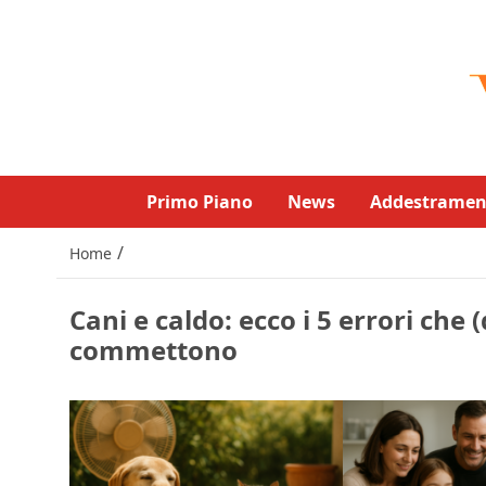
Primo Piano
News
Addestramen
/
Home
Cani e caldo: ecco i 5 errori che (
commettono