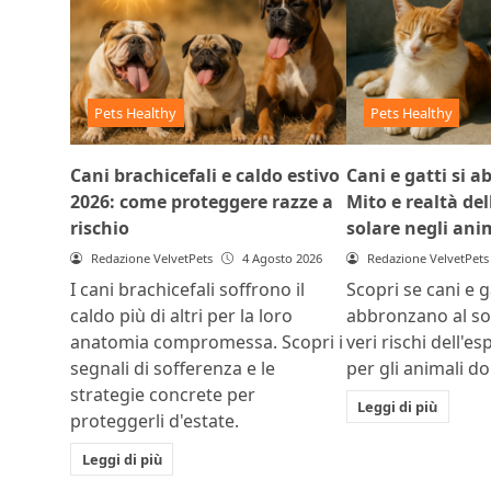
Pets Healthy
Pets Healthy
Cani brachicefali e caldo estivo
Cani e gatti si 
2026: come proteggere razze a
Mito e realtà del
rischio
solare negli ani
Redazione VelvetPets
4 Agosto 2026
Redazione VelvetPets
I cani brachicefali soffrono il
Scopri se cani e ga
caldo più di altri per la loro
abbronzano al sol
anatomia compromessa. Scopri i
veri rischi dell'e
segnali di sofferenza e le
per gli animali do
strategie concrete per
Leggi di più
proteggerli d'estate.
Leggi di più