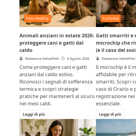
Pets Healthy
Curiosità
Animali anziani in estate 2026:
Gatti smarriti e r
proteggere cani e gatti dal
microchip che ris
caldo
(e il caso del sos
Redazione VelvetPets
6 Agosto 2026
Redazione VelvetPets
Come proteggere cani e gatti
Il microchip è il 
anziani dal caldo estivo.
affidabile per rit
Riconosci i segnali di sofferenza
smarriti. Scopri c
termica e scopri strategie
caso di Orazio e 
pratiche per mantenerli al sicuro
registrazione nei
nei mesi caldi.
essenziale.
Leggi di più
Leggi di più