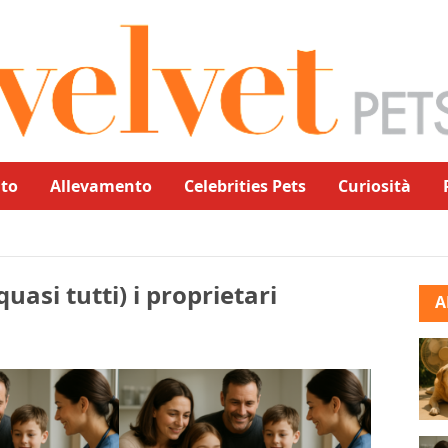
to
Allevamento
Celebrities Pets
Curiosità
quasi tutti) i proprietari
A