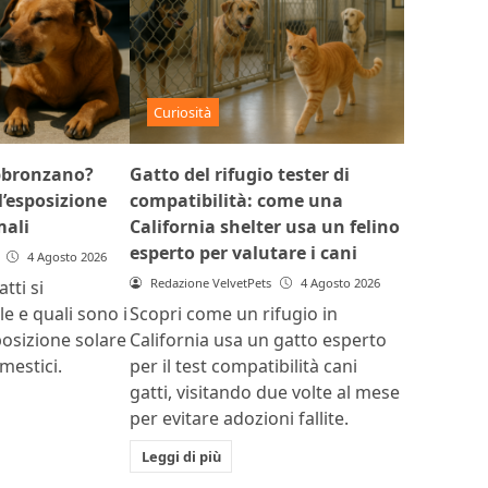
Curiosità
abbronzano?
Gatto del rifugio tester di
l’esposizione
compatibilità: come una
mali
California shelter usa un felino
esperto per valutare i cani
4 Agosto 2026
Redazione VelvetPets
4 Agosto 2026
tti si
e e quali sono i
Scopri come un rifugio in
sposizione solare
California usa un gatto esperto
mestici.
per il test compatibilità cani
gatti, visitando due volte al mese
per evitare adozioni fallite.
Leggi di più