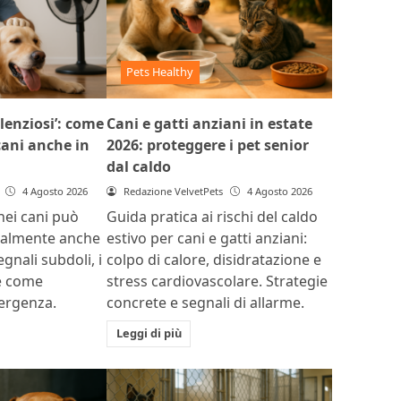
Pets Healthy
ilenziosi’: come
Cani e gatti anziani in estate
 cani anche in
2026: proteggere i pet senior
dal caldo
4 Agosto 2026
Redazione VelvetPets
4 Agosto 2026
 nei cani può
Guida pratica ai rischi del caldo
ualmente anche
estivo per cani e gatti anziani:
egnali subdoli, i
colpo di calore, disidratazione e
 e come
stress cardiovascolare. Strategie
mergenza.
concrete e segnali di allarme.
Leggi di più