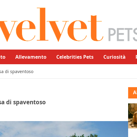
to
Allevamento
Celebrities Pets
Curiosità
osa di spaventoso
A
osa di spaventoso