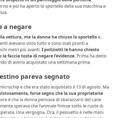
orno e poi ha aperto lo sportello della sua macchina e
hua.
e a negare
ella vettura, ma la donna ha chiuso lo sportello
e,
genti avevano visto tutto e sono stati pronti a
ochi metri più avanti.
I poliziotti le hanno chiesto
 la faccia tosta di negare l’evidenza
. Prima ha detto
ndo di averlo acquistato una settimana prima.
 destino pareva segnato
 microchip e che era stato acquistato il 13 di agosto. Ma
 vistosamente, forse segno che la sua proprietaria
rrore è che la donna pensava di sbarazzarsi del cane
ente sperava che l’animale finisse sotto le ruote di
isperata. Una vergogna. Ora, il pelosetto è nelle mani