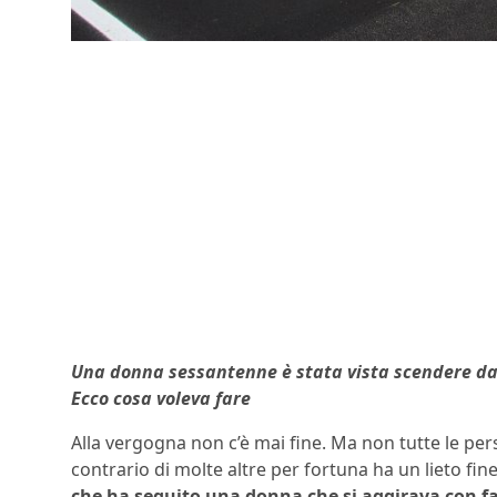
Una donna sessantenne è stata vista scendere dal
Ecco cosa voleva fare
Alla vergogna non c’è mai fine. Ma non tutte le per
contrario di molte altre per fortuna ha un lieto fin
che ha seguito una donna che si aggirava con fa