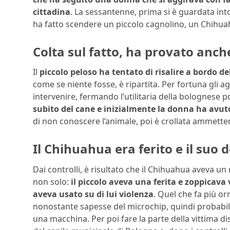
cittadina
. La sessantenne, prima si è guardata int
ha fatto scendere un piccolo cagnolino, un Chihua
Colta sul fatto, ha provato anch
Il
piccolo peloso ha tentato di risalire a bordo d
come se niente fosse, è ripartita. Per fortuna gli a
intervenire, fermando l’utilitaria della bolognese p
subito del cane e inizialmente la donna ha avuto
di non conoscere l’animale, poi è crollata ammette
Il Chihuahua era ferito e il suo
Dai controlli, è risultato che il Chihuahua aveva un
non solo:
il piccolo aveva una ferita e zoppicava
aveva usato su di lui violenza
. Quel che fa più o
nonostante sapesse del microchip, quindi probabilm
una macchina. Per poi fare la parte della vittima d