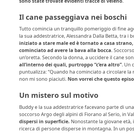
sono state trovate evidenti tracce di veleno
.
Il cane passeggiava nei boschi
Tutto comincia un tranquillo pomeriggio di fine a
la sua addestratrice, Alessandra Dalla Betta, tra i 
iniziato a stare male ed è tornato a casa strano
cominciato ad avere la bava alla bocca
. Soccors
un’oretta. Secondo la donna, a uccidere il cane son
all’interno dei quali, purtroppo “c’era altro”
. Un 
puntualizza: “Quando ha cominciato a circolare la 
non mi sono piaciuti.
Non vorrei che questo epis
Un mistero sul motivo
Buddy e la sua addestratrice facevano parte di una 
soccorso Argo degli alpini di Fiorano al Serio, in Va
dispersi in superficie.
Nonostante la giovane età, il
ricerca di persone disperse in montagna. In un post