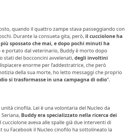
gosto, quando il quattro zampe stava passeggiando con
boschi. Durante la consueta gita, però,
il cucciolone ha
, più spossato che mai, e dopo pochi minuti ha
o e portato dal veterinario, Buddy è morto dopo
o stati dei bocconcini avvelenati,
degli involtini
dispiacere enorme per l’addestratrice, che però
notizia della sua morte, ho letto messaggi che proprio
odio si trasformasse in una campagna di odio
“.
unità cinofila. Lei è una volontaria del Nucleo da
l Seriana,
Buddy era specializzato nella ricerca dei
 cucciolone aveva alle spalle già due interventi di
 su Facebook il Nucleo cinofilo ha sottolineato la