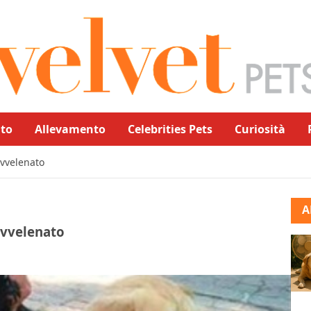
to
Allevamento
Celebrities Pets
Curiosità
avvelenato
A
avvelenato