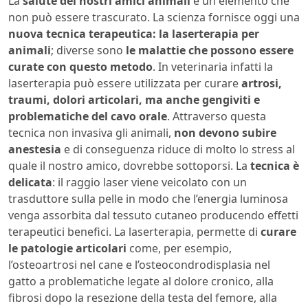
La
salute dei nostri amici animali
è un elemento che
non può essere trascurato. La scienza fornisce oggi una
nuova tecnica terapeutica: la laserterapia per
animali
; diverse sono
le malattie che possono essere
curate con questo metodo
. In veterinaria infatti la
laserterapia può essere utilizzata per curare
artrosi,
traumi, dolori articolari, ma anche gengiviti e
problematiche del cavo orale
. Attraverso questa
tecnica non invasiva gli animali,
non devono subire
anestesia
e di conseguenza riduce di molto lo stress al
quale il nostro amico, dovrebbe sottoporsi. La
tecnica è
delicata
: il raggio laser viene veicolato con un
trasduttore sulla pelle in modo che l’energia luminosa
venga assorbita dal tessuto cutaneo producendo effetti
terapeutici benefici. La laserterapia, permette di
curare
le patologie articolari
come, per esempio,
l’osteoartrosi nel cane e l’osteocondrodisplasia nel
gatto a problematiche legate al dolore cronico, alla
fibrosi dopo la resezione della testa del femore, alla