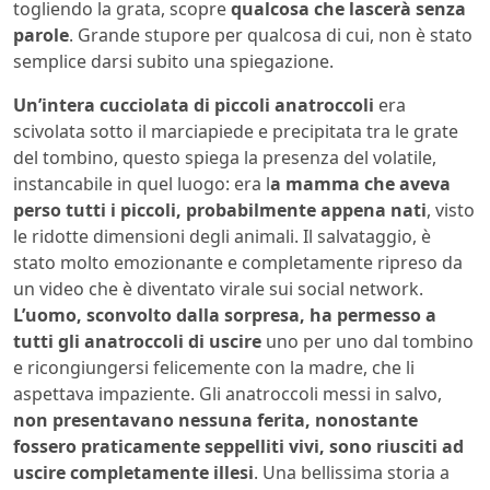
togliendo la grata, scopre
qualcosa che lascerà senza
parole
. Grande stupore per qualcosa di cui, non è stato
semplice darsi subito una spiegazione.
Un’intera cucciolata di piccoli anatroccoli
era
scivolata sotto il marciapiede e precipitata tra le grate
del tombino, questo spiega la presenza del volatile,
instancabile in quel luogo: era l
a mamma che aveva
perso tutti i piccoli, probabilmente appena nati
, visto
le ridotte dimensioni degli animali. Il salvataggio, è
stato molto emozionante e completamente ripreso da
un video che è diventato virale sui social network.
L’uomo, sconvolto dalla sorpresa, ha permesso a
tutti gli anatroccoli di uscire
uno per uno dal tombino
e ricongiungersi felicemente con la madre, che li
aspettava impaziente. Gli anatroccoli messi in salvo,
non presentavano nessuna ferita, nonostante
fossero praticamente seppelliti vivi, sono riusciti ad
uscire completamente illesi
. Una bellissima storia a