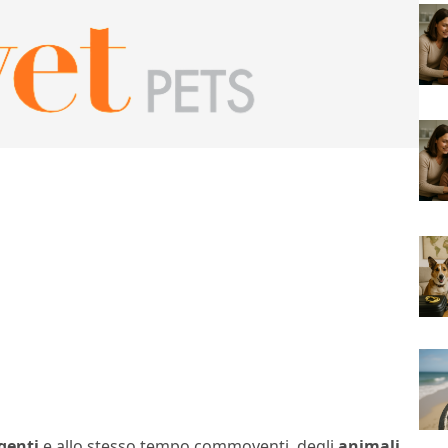
genti
e allo stesso tempo commoventi, degli
animali