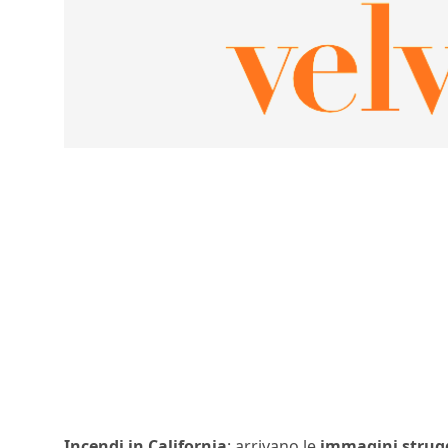
Incendi in California
: arrivano le
immagini strug