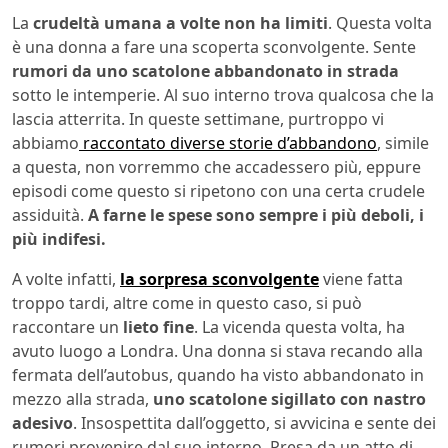
La
crudeltà umana a volte non ha limiti
. Questa volta
è una donna a fare una scoperta sconvolgente. Sente
rumori da uno scatolone abbandonato in strada
sotto le intemperie. Al suo interno trova qualcosa che la
lascia atterrita. In queste settimane, purtroppo vi
abbiamo
raccontato diverse storie d’abbandono
, simile
a questa, non vorremmo che accadessero più, eppure
episodi come questo si ripetono con una certa crudele
assiduità.
A farne le spese sono sempre i più deboli, i
più indifesi.
A volte infatti,
la sorpresa sconvolgente
viene fatta
troppo tardi, altre come in questo caso, si può
raccontare un
lieto fine
. La vicenda questa volta, ha
avuto luogo a Londra. Una donna si stava recando alla
fermata dell’autobus, quando ha visto abbandonato in
mezzo alla strada,
uno scatolone sigillato con nastro
adesivo
. Insospettita dall’oggetto, si avvicina e sente dei
rumori provenire dal suo interno. Presa da un atto di