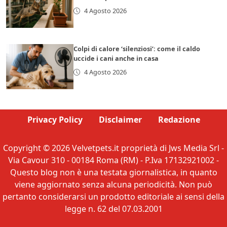
4 Agosto 2026
Colpi di calore ‘silenziosi’: come il caldo
uccide i cani anche in casa
4 Agosto 2026
Privacy Policy
Disclaimer
Redazione
Copyright © 2026 Velvetpets.it proprietà di Jws Media Srl -
Via Cavour 310 - 00184 Roma (RM) - P.Iva 17132921002 -
Questo blog non è una testata giornalistica, in quanto
viene aggiornato senza alcuna periodicità. Non può
pertanto considerarsi un prodotto editoriale ai sensi della
legge n. 62 del 07.03.2001