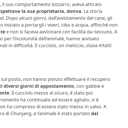
e, il suo comportamento bizzarro, aveva attirato
spettava la sua proprietaria, donna
. La storia
. Dopo alcuni giorni, dall’avvistamento del cane, gli
no iniziato a portargli i viveri, cibo e acqua, affinché non
nte
e non si faceva avvicinare con facilità da nessuno. A
o per l’incolumità dell’animale, hanno avvisato
i in difficoltà. Il cucciolo, un meticcio, stava infatti
ti sul posto, non hanno potuto effettuare il recupero
tti diversi giorni di appostamento
, con gabbie e
dente
. Il cucciolo messo al sicuro, è stato poi
 momento ha continuato ad essere agitato, si è
on ha compreso di essere stato messo in salvo. A
ura di Chunjang, e l’animale è stato portato
dal