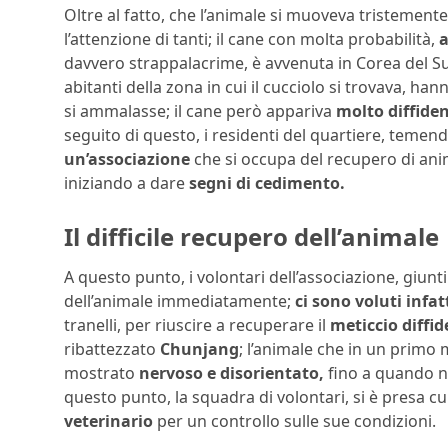
Oltre al fatto, che l’animale si muoveva tristement
l’attenzione di tanti; il cane con molta probabilità,
a
davvero strappalacrime, è avvenuta in Corea del Sud
abitanti della zona in cui il cucciolo si trovava, han
si ammalasse; il cane però appariva
molto diffide
seguito di questo, i residenti del quartiere, temend
un’associazione
che si occupa del recupero di animal
iniziando a dare
segni di cedimento.
Il difficile recupero dell’animale
A questo punto, i volontari dell’associazione, giun
dell’animale immediatamente;
ci sono voluti infa
tranelli, per riuscire a recuperare il
meticcio diffi
ribattezzato
Chunjang
; l’animale che in un primo
mostrato
nervoso e disorientato,
fino a quando n
questo punto, la squadra di volontari, si è presa c
veterinario
per un controllo sulle sue condizioni.