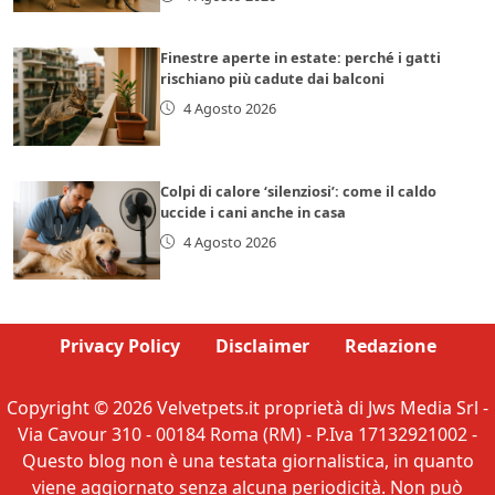
Finestre aperte in estate: perché i gatti
rischiano più cadute dai balconi
4 Agosto 2026
Colpi di calore ‘silenziosi’: come il caldo
uccide i cani anche in casa
4 Agosto 2026
Privacy Policy
Disclaimer
Redazione
Copyright © 2026 Velvetpets.it proprietà di Jws Media Srl -
Via Cavour 310 - 00184 Roma (RM) - P.Iva 17132921002 -
Questo blog non è una testata giornalistica, in quanto
viene aggiornato senza alcuna periodicità. Non può