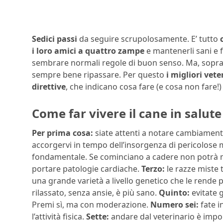
Sedici passi
da seguire scrupolosamente. E’ tutto
i loro amici a quattro zampe
e mantenerli sani e f
sembrare normali regole di buon senso. Ma, soprat
sempre bene ripassare. Per questo
i migliori vete
direttive
, che indicano cosa fare (e cosa non fare!) 
Come far vivere il cane in salute
Per prima cosa:
siate attenti a notare cambiamenti 
accorgervi in tempo dell’insorgenza di pericolose 
fondamentale. Se cominciano a cadere non potrà m
portare patologie cardiache.
Terzo:
le razze miste 
una grande varietà a livello genetico che le rende p
rilassato, senza ansie, è più sano.
Quinto:
evitate g
Premi sì, ma con moderazione.
Numero sei:
fate i
l’attività fisica.
Sette:
andare dal veterinario è impo