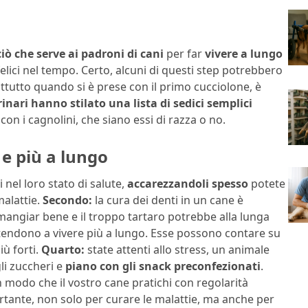
ciò che serve ai padroni di cani
per far
vivere a lungo
elici nel tempo. Certo, alcuni di questi step potrebbero
tutto quando si è prese con il primo cucciolone, è
rinari hanno stilato una lista di sedici semplici
con i cagnolini, che siano essi di razza o no.
 e più a lungo
nel loro stato di salute,
accarezzandoli spesso
potete
malattie.
Secondo:
la cura dei denti in un cane è
angiar bene e il troppo tartaro potrebbe alla lunga
tendono a vivere più a lungo. Esse possono contare su
iù forti.
Quarto:
state attenti allo stress, un animale
li zuccheri e
piano con gli snack preconfezionati
.
n modo che il vostro cane pratichi con regolarità
rtante, non solo per curare le malattie, ma anche per