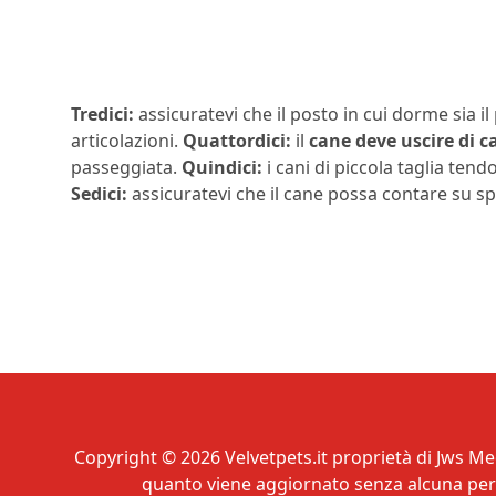
Tredici:
assicuratevi che il posto in cui dorme sia 
articolazioni.
Quattordici:
il
cane deve uscire di ca
passeggiata.
Quindici:
i cani di piccola taglia tend
Sedici:
assicuratevi che il cane possa contare su spa
Copyright © 2026 Velvetpets.it proprietà di Jws Med
quanto viene aggiornato senza alcuna perio