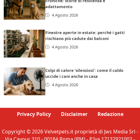
croniche: storie di resilienza e
adattamento
4 Agosto 2026
Finestre aperte in estate: perché i gatti
rischiano più cadute dai balconi
4 Agosto 2026
Colpi di calore ‘silenziosi’: come il caldo
uccide i cani anche in casa
4 Agosto 2026
Privacy Policy
Disclaimer
Redazione
Copyright © 2026 Velvetpets.it proprietà di Jws Media Srl -
Via Cavour 310 - 00184 Roma (RM) - P.Iva 17132921002 -