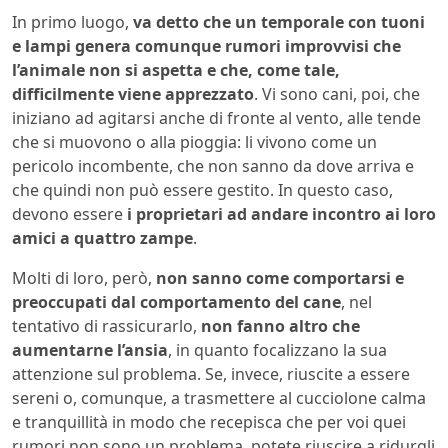
In primo luogo,
va detto che un temporale con tuoni
e lampi genera comunque rumori improvvisi che
l’animale non si aspetta e che, come tale,
difficilmente viene apprezzato
. Vi sono cani, poi, che
iniziano ad agitarsi anche di fronte al vento, alle tende
che si muovono o alla pioggia: li vivono come un
pericolo incombente, che non sanno da dove arriva e
che quindi non può essere gestito. In questo caso,
devono essere
i proprietari ad andare incontro ai loro
amici a quattro zampe
.
Molti di loro, però,
non sanno come comportarsi e
preoccupati dal comportamento del cane
, nel
tentativo di rassicurarlo,
non fanno altro che
aumentarne l’ansia
, in quanto focalizzano la sua
attenzione sul problema. Se, invece, riuscite a essere
sereni o, comunque, a trasmettere al cucciolone calma
e tranquillità in modo che recepisca che per voi quei
rumori non sono un problema, potete riuscire a ridurgli