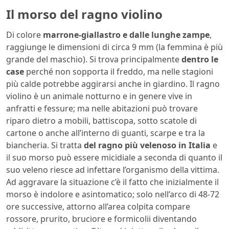
Il morso del ragno violino
Di colore
marrone-giallastro e dalle lunghe zampe
,
raggiunge le dimensioni di circa 9 mm (la femmina è più
grande del maschio). Si trova principalmente
dentro le
case
perché non sopporta il freddo, ma nelle stagioni
più calde potrebbe aggirarsi anche in giardino. Il ragno
violino è un animale notturno e in genere vive in
anfratti e fessure; ma nelle abitazioni può trovare
riparo dietro a mobili, battiscopa, sotto scatole di
cartone o anche all’interno di guanti, scarpe e tra la
biancheria. Si tratta
del ragno più velenoso in Italia
e
il suo morso può essere micidiale a seconda di quanto il
suo veleno riesce ad infettare l’organismo della vittima.
Ad aggravare la situazione c’è il fatto che inizialmente il
morso è indolore e asintomatico; solo nell’arco di 48-72
ore successive, attorno all’area colpita compare
rossore, prurito, bruciore e formicolii diventando