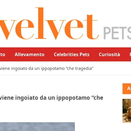
to
Allevamento
Celebrities Pets
Curiosità
o viene ingoiato da un ippopotamo “che tragedia”
A
o viene ingoiato da un ippopotamo “che