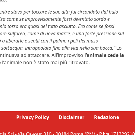
entre stavo per toccare le sue dita fui circondato dal buio
. Era come se improvvisamente fossi diventato sordo e
io torso era quasi del tutto asciutto. Era come se fossi
odore sulfureo, come di uova marce, e una forte pressione sul
a liberarle e sentii con il palmo i peli del muso
sott’acqua, intrappolato fino alla vita nella sua bocca.”
Lo
ntinuava ad attaccare. All’improvviso
l’animale cede la
 l’animale non è stato mai più ritrovato.
Privacy Policy
Disclaimer
Redazione
ia Srl - Via Cavour 310 - 00184 Roma (RM) - P.Iva 171329210