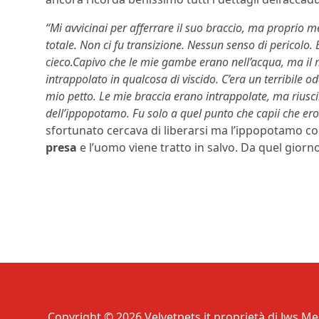
“Mi avvicinai per afferrare il suo braccio, ma proprio m
totale. Non ci fu transizione. Nessun senso di pericolo
cieco.Capivo che le mie gambe erano nell’acqua, ma il m
intrappolato in qualcosa di viscido. C’era un terribile 
mio petto. Le mie braccia erano intrappolate, ma riuscii 
dell’ippopotamo. Fu solo a quel punto che capii che ero 
sfortunato cercava di liberarsi ma l’ippopotamo co
presa
e l’uomo viene tratto in salvo. Da quel giorno
Copyright © 2026 Velvetpets.it proprietà di Jws Med