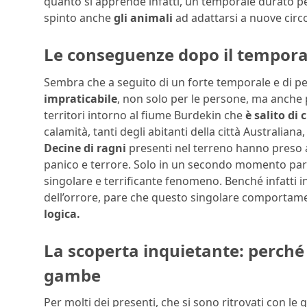
quanto si apprende infatti, un temporale durato pe
spinto anche
gli animali
ad adattarsi a nuove circ
Le conseguenze dopo il tempora
Sembra che a seguito di un forte temporale e di pes
impraticabile
, non solo per le persone, ma anche p
territori intorno al fiume Burdekin che
è salito di 
calamità, tanti degli abitanti della città Australian
Decine di ragni
presenti nel terreno hanno preso 
panico e terrore. Solo in un secondo momento pare
singolare e terrificante fenomeno. Benché infatti in
dell’orrore, pare che questo singolare comportame
logica.
La scoperta inquietante: perché 
gambe
Per molti dei presenti, che si sono ritrovati con le g