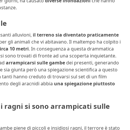
r giorni, ha causato
diverse inondazioni
che hanno
ostanze.
le
anti alluvioni,
il terreno sia diventato praticamente
er gli animali che vi abitavano. Il maltempo ha colpito i
circa 10 metri
. In conseguenza a questa drammatica
a, si sono trovati di fronte ad una scoperta inquietante.
ad
arrampicarsi sulle gambe
dei presenti, generando
 sia giunta però una spiegazione scientifica a questo
 tanti hanno creduto di trovarsi sul set di un film
nto degli aracnidi abbia
una spiegazione piuttosto
i ragni si sono arrampicati sulle
ambe piene di piccoli e insidiosi ragni, il terrore è stato