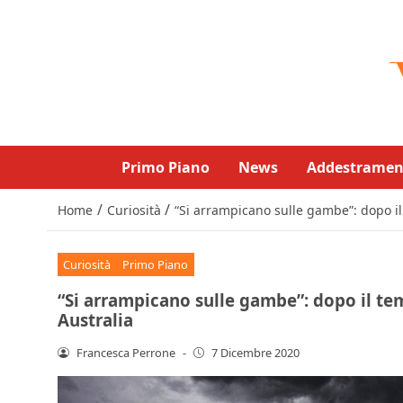
Primo Piano
News
Addestramen
/
/
Home
Curiosità
“Si arrampicano sulle gambe”: dopo il
Curiosità
Primo Piano
“Si arrampicano sulle gambe”: dopo il tem
Australia
Francesca Perrone
-
7 Dicembre 2020