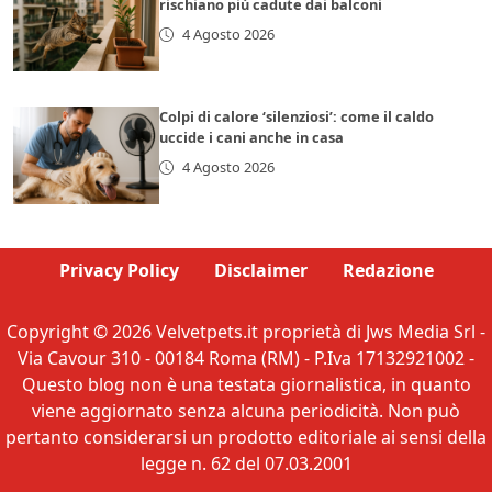
rischiano più cadute dai balconi
4 Agosto 2026
Colpi di calore ‘silenziosi’: come il caldo
uccide i cani anche in casa
4 Agosto 2026
Privacy Policy
Disclaimer
Redazione
Copyright © 2026 Velvetpets.it proprietà di Jws Media Srl -
Via Cavour 310 - 00184 Roma (RM) - P.Iva 17132921002 -
Questo blog non è una testata giornalistica, in quanto
viene aggiornato senza alcuna periodicità. Non può
pertanto considerarsi un prodotto editoriale ai sensi della
legge n. 62 del 07.03.2001