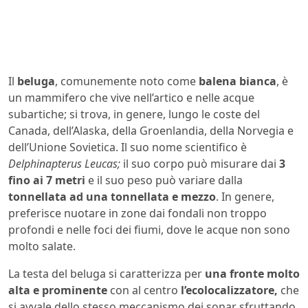
Il
beluga
, comunemente noto come
balena bianca
, è
un mammifero che vive nell’artico e nelle acque
subartiche; si trova, in genere, lungo le coste del
Canada, dell’Alaska, della Groenlandia, della Norvegia e
dell’Unione Sovietica. Il suo nome scientifico è
Delphinapterus Leucas;
il suo corpo può misurare dai
3
fino ai 7 metri
e il suo peso può variare dalla
tonnellata ad una tonnellata e mezzo
. In genere,
preferisce nuotare in zone dai fondali non troppo
profondi e nelle foci dei fiumi, dove le acque non sono
molto salate.
La testa del beluga si caratterizza per
una fronte molto
alta e prominente
con al centro
l’ecolocalizzatore,
che
si avvale dello stesso meccanismo dei sonar sfruttando