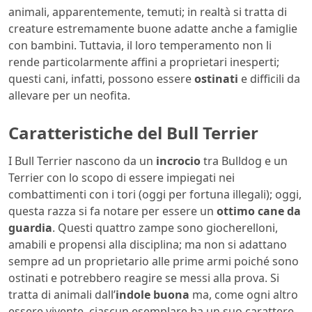
animali, apparentemente, temuti; in realtà si tratta di
creature estremamente buone adatte anche a famiglie
con bambini. Tuttavia, il loro temperamento non li
rende particolarmente affini a proprietari inesperti;
questi cani, infatti, possono essere
ostinati
e difficili da
allevare per un neofita.
Caratteristiche del Bull Terrier
I Bull Terrier nascono da un
incrocio
tra Bulldog e un
Terrier con lo scopo di essere impiegati nei
combattimenti con i tori (oggi per fortuna illegali); oggi,
questa razza si fa notare per essere un
ottimo cane da
guardia
. Questi quattro zampe sono giocherelloni,
amabili e propensi alla disciplina; ma non si adattano
sempre ad un proprietario alle prime armi poiché sono
ostinati e potrebbero reagire se messi alla prova. Si
tratta di animali dall’
indole buona
ma, come ogni altro
essere vivente, ciascun esemplare ha un suo carattere