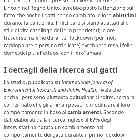
La ricerca, condotta presso l’Università di York e di
Lincoln nel Regno Unito, avrebbe posto l’attenzione sul
fatto che anche i gatti hanno cambiato le loro
abitudini
durante la pandemia. I mici pare si siano adattati allo
stile di vita casalingo dei loro proprietari; le ore
trascorse insieme durante i lockdown (per molti
raddoppiate o persino triplicate) avrebbero reso i felini
domestici più affettuosi con i ‘loro’ umani.
I dettagli della ricerca sui gatti
Lo studio, pubblicato su
International Journal of
Environmental Research and Public Health
, rivela che
anche i pets sono piuttosto abitudinari; inoltre, sembra
confermato che gli animali possono modificare il loro
comportamento in base ai
cambiamenti
. Secondo i
dati elaborati dalla ricerca inglese, il
67%
degli
intervistati ha notato un cambiamento nel
comportamento dei gatti durante il primo lockdown;