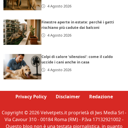
4 Agosto 2026
Finestre aperte in estate: perché i gatti
rischiano più cadute dai balconi
4 Agosto 2026
Colpi di calore ‘silenziosi’: come il caldo
uccide i cani anche in casa
4 Agosto 2026
Privacy Policy
Disclaimer
Redazione
Copyright © 2026 Velvetpets.it proprietà di Jws Media Srl -
Via Cavour 310 - 00184 Roma (RM) - P.Iva 17132921002 -
Questo blog non è una testata giornalistica, in quanto