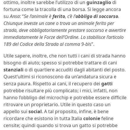
ottimo, inoltre sarebbe l’utilizzo di un
guinzaglio
di
fortuna come la tracolla di una borsa. Si legge ancora
su
Ansa
: “
Se l’animale è
ferito
, c’è l’
obbligo di soccorso
.
Chiunque investe un cane o trova un animale ferito per
strada, deve obbligatoriamente prestare soccorso e avvertire
immediatamente le Forze dell’Ordine. Lo stabilisce l’articolo
189 del Codice della Strada al comma 9-bi
s”.
Utile sapere, inoltre, che non tutti i cani di strada hanno
bisogno di aiuto; spesso si potrebbe trattare di cani
stanziali
o di quartiere accuditi dagli abitanti del posto.
Quest’ultimi si riconoscono da un’andatura sicura e
senza paura. Rispetto ai cani, il recupero dei
gatti
potrebbe risultare più complicato; i mici, infatti, non
hanno l’obbligo del microchip e potrebbe essere difficile
ritrovare un proprietario. Utile in questo caso un
appello sui
social
. A tal proposito, infine, è bene
ricordare che esistono in tutta Italia
colonie
feline
censite; quindi quando si trova un gatto si potrebbe