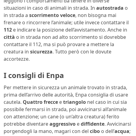
leggono i comportamenti da tenere in diverse
situazioni in caso di animali in strada. In
autostrada
o
in strada a
scorrimento
veloce
, non bisogna mai
frenare o rincorrere l’animale; utile invece contattare il
112
e indicare la posizione dell’avvistamento. Anche in
città
o in strada non ad alto scorrimento si dovrebbe
contattare il 112, ma si può provare a mettere la
creatura in
sicurezza
. Tutto però con le dovute
accortezze.
I consigli di Enpa
Per mettere in sicurezza un animale trovato in strada,
prima dell’arrivo delle autorità, Enpa consiglia di usare
cautela.
Quattro frecce
e
triangolo
nel caso in cui sia
possibile fermarsi in strada, poi avvicinarsi all’animale
con attenzione; un cane (o un’altra creatura) ferito
potrebbe diventare
aggressivo
e
diffidente
. Avvicinarsi
porgendogli la mano, magari con del
cibo
o dell’
acqua
;