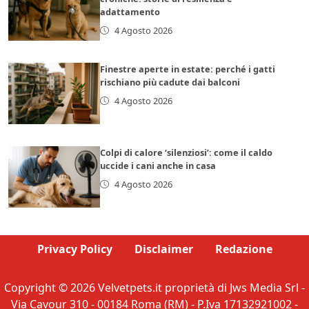
adattamento
4 Agosto 2026
Finestre aperte in estate: perché i gatti
rischiano più cadute dai balconi
4 Agosto 2026
Colpi di calore ‘silenziosi’: come il caldo
uccide i cani anche in casa
4 Agosto 2026
Privacy Policy
Disclaimer
Redazione
Copyright © 2026 Velvetpets.it proprietà di Jws Media Srl -
Via Cavour 310 - 00184 Roma (RM) - P.Iva 17132921002 -