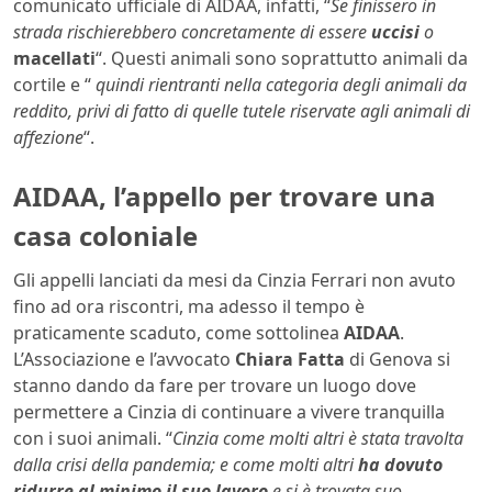
comunicato ufficiale di AIDAA, infatti, “
Se finissero in
strada rischierebbero concretamente di essere
uccisi
o
macellati
“. Questi animali sono soprattutto animali da
cortile e “
quindi rientranti nella categoria degli animali da
reddito, privi di fatto di quelle tutele riservate agli animali di
affezione
“.
AIDAA, l’appello per trovare una
casa coloniale
Gli appelli lanciati da mesi da Cinzia Ferrari non avuto
fino ad ora riscontri, ma adesso il tempo è
praticamente scaduto, come sottolinea
AIDAA
.
L’Associazione e l’avvocato
Chiara Fatta
di Genova si
stanno dando da fare per trovare un luogo dove
permettere a Cinzia di continuare a vivere tranquilla
con i suoi animali. “
Cinzia come molti altri è stata travolta
dalla crisi della pandemia; e come molti altri
ha dovuto
ridurre al minimo il suo lavoro
e si è trovata suo