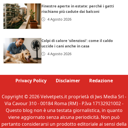
Finestre aperte in estate: perché i gatti
rischiano più cadute dai balconi
4 Agosto 2026
Colpi di calore ‘silenziosi’: come il caldo
uccide i cani anche in casa
4 Agosto 2026
Privacy Policy
Disclaimer
Redazione
Copyright © 2026 Velvetpets.it proprietà di Jws Media Srl -
Via Cavour 310 - 00184 Roma (RM) - P.Iva 17132921002 -
Questo blog non è una testata giornalistica, in quanto
viene aggiornato senza alcuna periodicità. Non può
pertanto considerarsi un prodotto editoriale ai sensi della