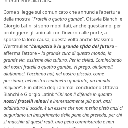
interamente alla causa.
Come si legge sul comunicato che annuncia l’apertura
della mostra “
Fratelli a quattro gambe
“, Ottavia Bianchi e
Giorgio Latini si sono mobilitati, anche quest’anno, per
proteggere gli animali con l’inverno alle porte; a
sposare la loro causa, questa volta anche Massimo
Wertmuller. “
L’empatia è la grande sfida del futuro
–
afferma l’attore –
la grande cura di questo mondo, la
grande via, assieme alla cultura. Per la civiltà. Cominciando
dai nostri fratelli a quattro gambe. Vi prego, aiutiamoli,
aiutiamoci. Facciamo noi, nel nostro piccolo, come
possiamo, nel nostro centimetro quadrato, un mondo
migliore
“. E in difesa degli animali concludono Ottavia
Bianchi e Giorgio Latini: “
Chi non li difende in quanto
nostri fratelli minori
e immensamente più puri, anzi
addirittura li uccide, è un essere che non merita pietà anzi ci
auguriamo un inasprimento delle pene che preveda, per chi
si macchia di questi reati, una pena commisurata e non