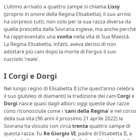
L’ultimo arrivato a quattro zampe si chiama
Lissy
(proprio in onore della Regina Elisabetta); il suo arrivo
ha sorpreso tutti, non solo per la sua razza diversa da
quella prescelta dalla Sovrana inglese, ma anche perché
ha rappresentato una
svolta
nella vita di Sua Maestà.
La Regina Elisabetta, infatti, aveva deciso di non
adottare più cani dopo la morte di Fergus il suo
cucciolo ‘reale’.
I Corgi e Dorgi
Nel lungo regno di Elisabetta II (che quest’anno celebra
il suo giubileo di diamanti) la tradizione dei cani
Corgi
e
Dorgi
nasce quasi dagli albori; oggi queste due razze
cono riconosciute come i ‘
cani della Regina
‘ e nel corso
della sua vita (96 anni il prossimo 21 aprile 2022) la
Sovrana ha vissuto con circa
trenta
quattro zampe di
questa razza. Fu
Re Giorgio VI
, padre di Elisabetta II, a