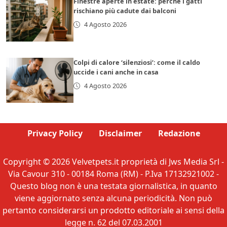
Finestre aperte in estate: perché i gatti
rischiano più cadute dai balconi
4 Agosto 2026
Colpi di calore ‘silenziosi’: come il caldo
uccide i cani anche in casa
4 Agosto 2026
Privacy Policy
Disclaimer
Redazione
Copyright © 2026 Velvetpets.it proprietà di Jws Media Srl -
Via Cavour 310 - 00184 Roma (RM) - P.Iva 17132921002 -
Questo blog non è una testata giornalistica, in quanto
viene aggiornato senza alcuna periodicità. Non può
pertanto considerarsi un prodotto editoriale ai sensi della
legge n. 62 del 07.03.2001