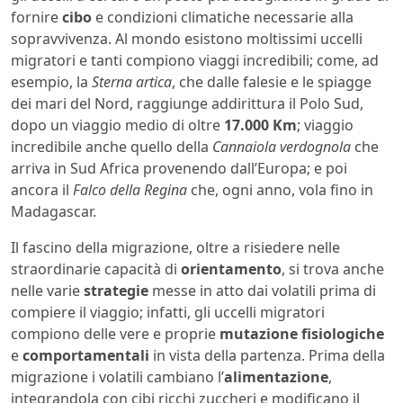
fornire
cibo
e condizioni climatiche necessarie alla
sopravvivenza. Al mondo esistono moltissimi uccelli
migratori e tanti compiono viaggi incredibili; come, ad
esempio, la
Sterna artica
, che dalle falesie e le spiagge
dei mari del Nord, raggiunge addirittura il Polo Sud,
dopo un viaggio medio di oltre
17.000 Km
; viaggio
incredibile anche quello della
Cannaiola verdognola
che
arriva in Sud Africa provenendo dall’Europa; e poi
ancora il
Falco della Regina
che, ogni anno, vola fino in
Madagascar.
Il fascino della migrazione, oltre a risiedere nelle
straordinarie capacità di
orientamento
, si trova anche
nelle varie
strategie
messe in atto dai volatili prima di
compiere il viaggio; infatti, gli uccelli migratori
compiono delle vere e proprie
mutazione fisiologiche
e
comportamentali
in vista della partenza. Prima della
migrazione i volatili cambiano l’
alimentazione
,
integrandola con cibi ricchi zuccheri e modificano il