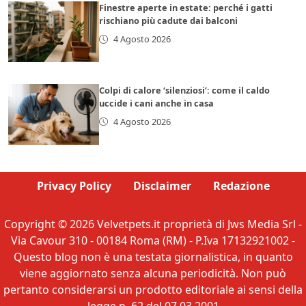
Finestre aperte in estate: perché i gatti
rischiano più cadute dai balconi
4 Agosto 2026
Colpi di calore ‘silenziosi’: come il caldo
uccide i cani anche in casa
4 Agosto 2026
Privacy Policy
Disclaimer
Redazione
Copyright © 2026 Velvetpets.it proprietà di Jws Media Srl -
Via Cavour 310 - 00184 Roma (RM) - P.Iva 17132921002 -
Questo blog non è una testata giornalistica, in quanto
viene aggiornato senza alcuna periodicità. Non può
pertanto considerarsi un prodotto editoriale ai sensi della
legge n. 62 del 07.03.2001