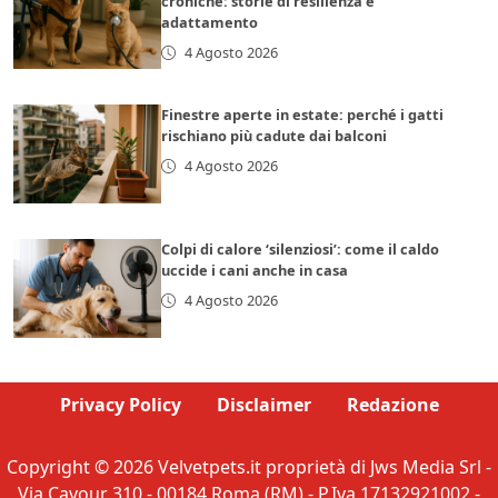
croniche: storie di resilienza e
adattamento
4 Agosto 2026
Finestre aperte in estate: perché i gatti
rischiano più cadute dai balconi
4 Agosto 2026
Colpi di calore ‘silenziosi’: come il caldo
uccide i cani anche in casa
4 Agosto 2026
Privacy Policy
Disclaimer
Redazione
Copyright © 2026 Velvetpets.it proprietà di Jws Media Srl -
Via Cavour 310 - 00184 Roma (RM) - P.Iva 17132921002 -