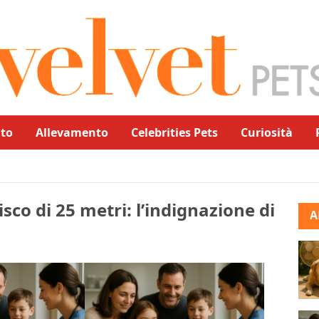
to
Allevamento
Celebrities Pets
Curiosità
isco di 25 metri: l’indignazione di
A