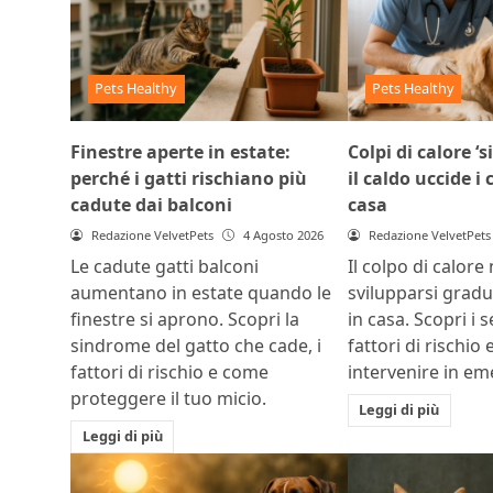
Pets Healthy
Pets Healthy
Finestre aperte in estate:
Colpi di calore ‘s
perché i gatti rischiano più
il caldo uccide i
cadute dai balconi
casa
Redazione VelvetPets
4 Agosto 2026
Redazione VelvetPets
Le cadute gatti balconi
Il colpo di calore
aumentano in estate quando le
svilupparsi grad
finestre si aprono. Scopri la
in casa. Scopri i s
sindrome del gatto che cade, i
fattori di rischio
fattori di rischio e come
intervenire in e
proteggere il tuo micio.
Leggi di più
Leggi di più