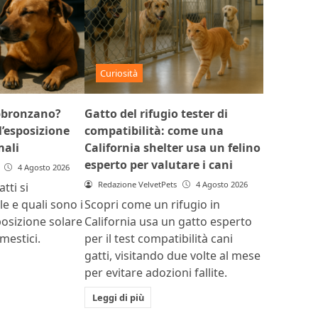
Curiosità
abbronzano?
Gatto del rifugio tester di
l’esposizione
compatibilità: come una
mali
California shelter usa un felino
esperto per valutare i cani
4 Agosto 2026
Redazione VelvetPets
4 Agosto 2026
tti si
e e quali sono i
Scopri come un rifugio in
sposizione solare
California usa un gatto esperto
mestici.
per il test compatibilità cani
gatti, visitando due volte al mese
per evitare adozioni fallite.
Leggi di più