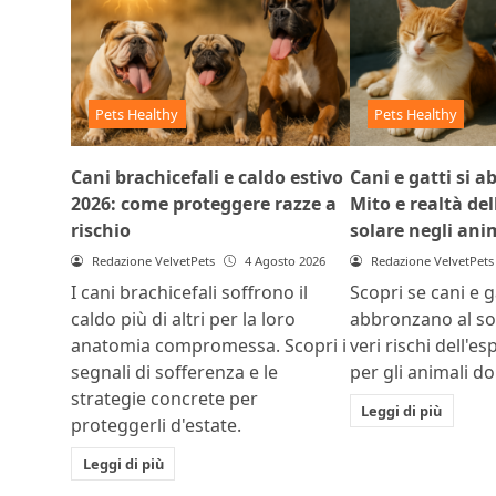
Pets Healthy
Pets Healthy
Cani brachicefali e caldo estivo
Cani e gatti si 
2026: come proteggere razze a
Mito e realtà del
rischio
solare negli ani
Redazione VelvetPets
4 Agosto 2026
Redazione VelvetPets
I cani brachicefali soffrono il
Scopri se cani e ga
caldo più di altri per la loro
abbronzano al sol
anatomia compromessa. Scopri i
veri rischi dell'e
segnali di sofferenza e le
per gli animali do
strategie concrete per
Leggi di più
proteggerli d'estate.
Leggi di più