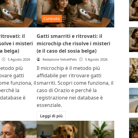
Curiosità
itrovati: il
Gatti smarriti e ritrovati: il
olve i misteri
microchip che risolve i misteri
ia belga)
(e il caso del sosia belga)
5 Agosto 2026
Redazione VelvetPets
5 Agosto 2026
metodo più
Il microchip è il metodo più
rovare gatti
affidabile per ritrovare gatti
ome funziona, il
smarriti. Scopri come funziona, il
perché la
caso di Orazio e perché la
 database è
registrazione nei database è
essenziale.
Leggi di più