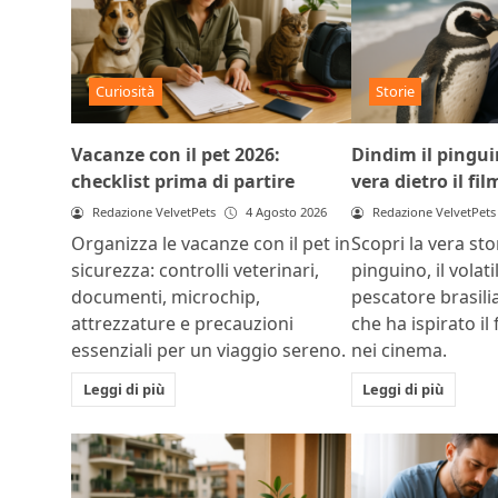
Curiosità
Storie
Vacanze con il pet 2026:
Dindim il pinguin
checklist prima di partire
vera dietro il fil
Redazione VelvetPets
4 Agosto 2026
Redazione VelvetPets
Organizza le vacanze con il pet in
Scopri la vera sto
sicurezza: controlli veterinari,
pinguino, il volat
documenti, microchip,
pescatore brasili
attrezzature e precauzioni
che ha ispirato il 
essenziali per un viaggio sereno.
nei cinema.
Leggi di più
Leggi di più