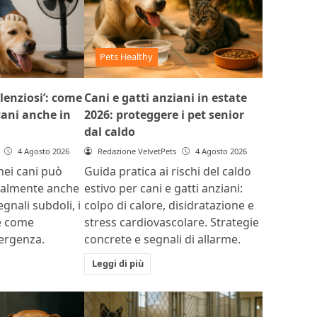
Pets Healthy
ilenziosi’: come
Cani e gatti anziani in estate
 cani anche in
2026: proteggere i pet senior
dal caldo
4 Agosto 2026
Redazione VelvetPets
4 Agosto 2026
 nei cani può
Guida pratica ai rischi del caldo
ualmente anche
estivo per cani e gatti anziani:
egnali subdoli, i
colpo di calore, disidratazione e
 e come
stress cardiovascolare. Strategie
mergenza.
concrete e segnali di allarme.
Leggi di più