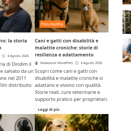
Pets Healthy
o: la storia
Cani e gatti con disabilità e
m
malattie croniche: storie di
resilienza e adattamento
4 Agosto 2026
Redazione VelvetPets
4 Agosto 2026
ria di Dindim il
ile salvato da un
Scopri come cani e gatti con
ano nel 2011
disabilità e malattie croniche si
film distribuito
adattano e vivono con qualità.
Storie reali, cure veterinarie e
supporto pratico per proprietari.
Leggi di più