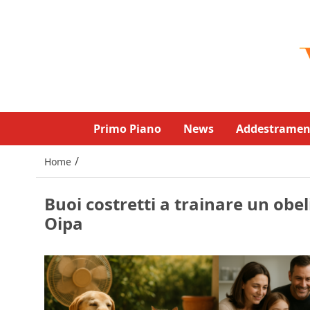
Primo Piano
News
Addestramen
/
Home
Buoi costretti a trainare un obel
Oipa