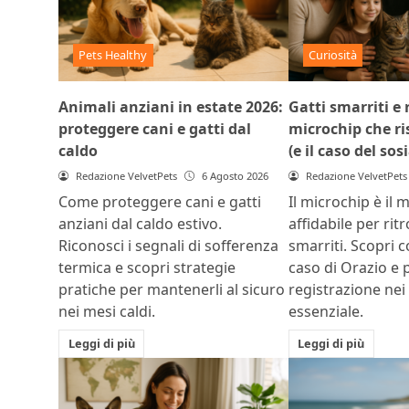
Pets Healthy
Curiosità
Animali anziani in estate 2026:
Gatti smarriti e r
proteggere cani e gatti dal
microchip che ris
caldo
(e il caso del sos
Redazione VelvetPets
6 Agosto 2026
Redazione VelvetPets
Come proteggere cani e gatti
Il microchip è il 
anziani dal caldo estivo.
affidabile per rit
Riconosci i segnali di sofferenza
smarriti. Scopri c
termica e scopri strategie
caso di Orazio e 
pratiche per mantenerli al sicuro
registrazione nei
nei mesi caldi.
essenziale.
Leggi di più
Leggi di più