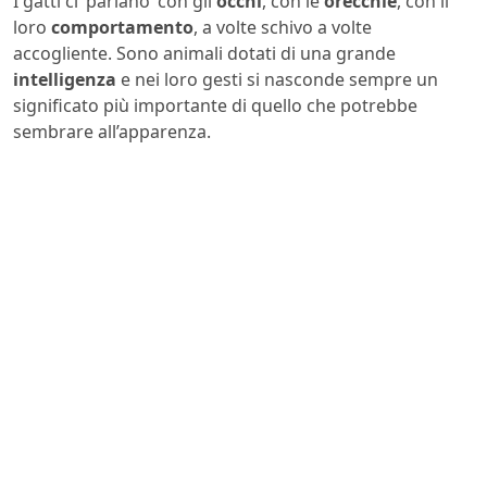
I gatti ci ‘parlano’ con gli
occhi
, con le
orecchie
, con il
loro
comportamento
, a volte schivo a volte
accogliente. Sono animali dotati di una grande
intelligenza
e nei loro gesti si nasconde sempre un
significato più importante di quello che potrebbe
sembrare all’apparenza.