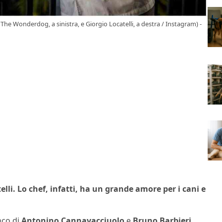
ve The Wonderdog, a sinistra, e Giorgio Locatelli, a destra / Instagram) -
elli. Lo chef, infatti, ha un grande amore per i cani e
anco di
Antonino Cannavacciuolo
e
Bruno Barbieri
,