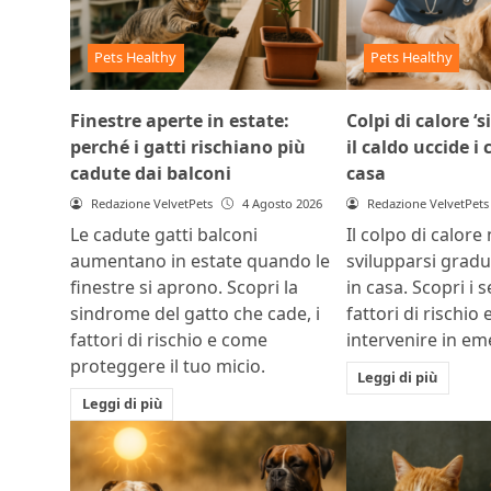
Pets Healthy
Pets Healthy
Finestre aperte in estate:
Colpi di calore ‘s
perché i gatti rischiano più
il caldo uccide i
cadute dai balconi
casa
Redazione VelvetPets
4 Agosto 2026
Redazione VelvetPets
Le cadute gatti balconi
Il colpo di calore
aumentano in estate quando le
svilupparsi grad
finestre si aprono. Scopri la
in casa. Scopri i s
sindrome del gatto che cade, i
fattori di rischio
fattori di rischio e come
intervenire in e
proteggere il tuo micio.
Leggi di più
Leggi di più