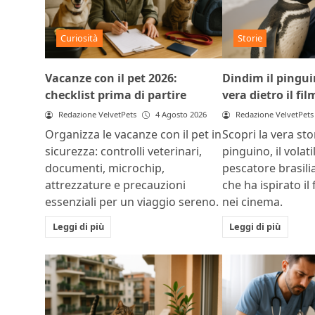
Curiosità
Storie
Vacanze con il pet 2026:
Dindim il pinguin
checklist prima di partire
vera dietro il fil
Redazione VelvetPets
4 Agosto 2026
Redazione VelvetPets
Organizza le vacanze con il pet in
Scopri la vera sto
sicurezza: controlli veterinari,
pinguino, il volat
documenti, microchip,
pescatore brasili
attrezzature e precauzioni
che ha ispirato il 
essenziali per un viaggio sereno.
nei cinema.
Leggi di più
Leggi di più