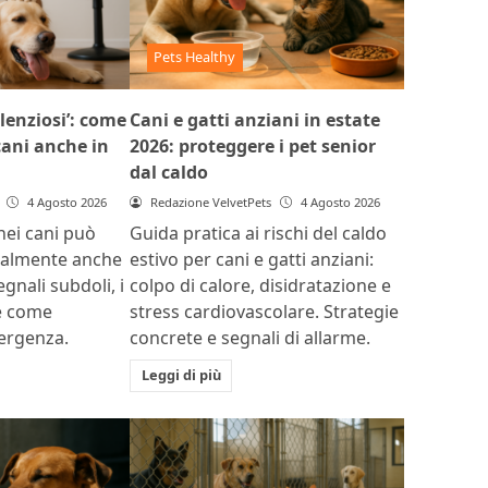
Pets Healthy
ilenziosi’: come
Cani e gatti anziani in estate
 cani anche in
2026: proteggere i pet senior
dal caldo
4 Agosto 2026
Redazione VelvetPets
4 Agosto 2026
 nei cani può
Guida pratica ai rischi del caldo
ualmente anche
estivo per cani e gatti anziani:
egnali subdoli, i
colpo di calore, disidratazione e
 e come
stress cardiovascolare. Strategie
mergenza.
concrete e segnali di allarme.
Leggi di più