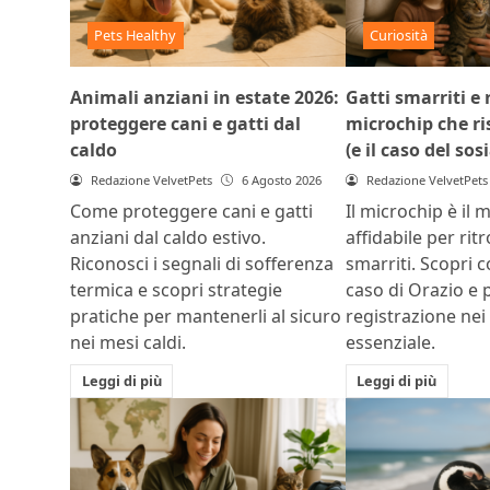
Pets Healthy
Curiosità
Animali anziani in estate 2026:
Gatti smarriti e r
proteggere cani e gatti dal
microchip che ris
caldo
(e il caso del sos
Redazione VelvetPets
6 Agosto 2026
Redazione VelvetPets
Come proteggere cani e gatti
Il microchip è il 
anziani dal caldo estivo.
affidabile per rit
Riconosci i segnali di sofferenza
smarriti. Scopri c
termica e scopri strategie
caso di Orazio e 
pratiche per mantenerli al sicuro
registrazione nei
nei mesi caldi.
essenziale.
Leggi di più
Leggi di più