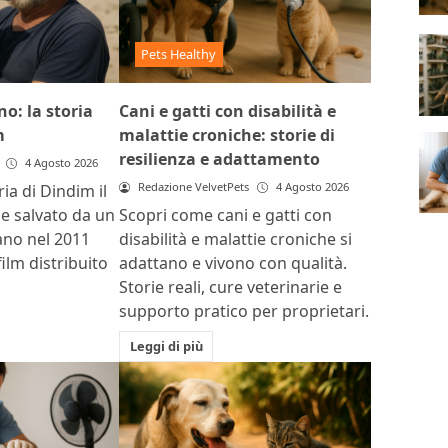
Pets Healthy
o: la storia
Cani e gatti con disabilità e
m
malattie croniche: storie di
resilienza e adattamento
4 Agosto 2026
Redazione VelvetPets
4 Agosto 2026
ria di Dindim il
ile salvato da un
Scopri come cani e gatti con
ano nel 2011
disabilità e malattie croniche si
film distribuito
adattano e vivono con qualità.
Storie reali, cure veterinarie e
supporto pratico per proprietari.
Leggi di più