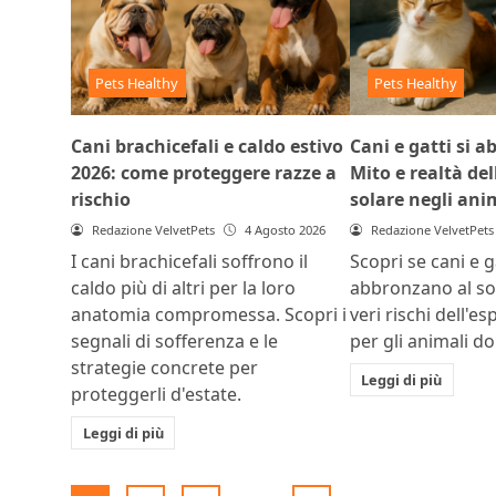
Pets Healthy
Pets Healthy
Cani brachicefali e caldo estivo
Cani e gatti si 
2026: come proteggere razze a
Mito e realtà del
rischio
solare negli ani
Redazione VelvetPets
4 Agosto 2026
Redazione VelvetPets
I cani brachicefali soffrono il
Scopri se cani e ga
caldo più di altri per la loro
abbronzano al sol
anatomia compromessa. Scopri i
veri rischi dell'e
segnali di sofferenza e le
per gli animali do
strategie concrete per
Leggi di più
proteggerli d'estate.
Leggi di più