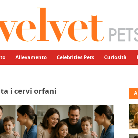
to
Allevamento
Celebrities Pets
Curiosità
uta i cervi orfani
A