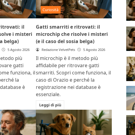
Curiosità
itrovati: il
Gatti smarriti e ritrovati: il
olve i misteri
microchip che risolve i misteri
ia belga)
(e il caso del sosia belga)
5 Agosto 2026
Redazione VelvetPets
5 Agosto 2026
metodo più
Il microchip è il metodo più
rovare gatti
affidabile per ritrovare gatti
ome funziona, il
smarriti. Scopri come funziona, il
perché la
caso di Orazio e perché la
 database è
registrazione nei database è
essenziale.
Leggi di più