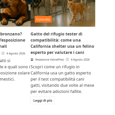
Curiosità
abbronzano?
Gatto del rifugio tester di
l’esposizione
compatibilità: come una
mali
California shelter usa un felino
esperto per valutare i cani
4 Agosto 2026
Redazione VelvetPets
4 Agosto 2026
tti si
e e quali sono i
Scopri come un rifugio in
sposizione solare
California usa un gatto esperto
mestici.
per il test compatibilità cani
gatti, visitando due volte al mese
per evitare adozioni fallite.
Leggi di più