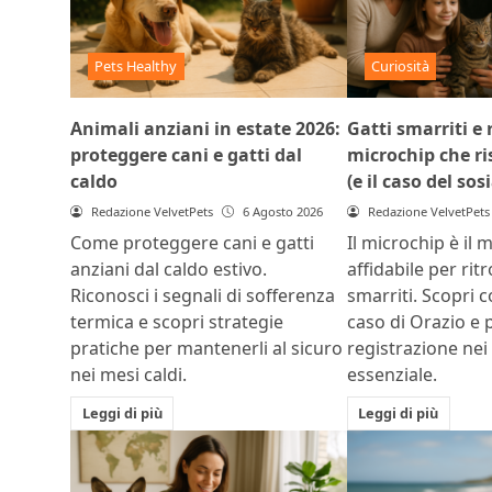
Pets Healthy
Curiosità
Animali anziani in estate 2026:
Gatti smarriti e r
proteggere cani e gatti dal
microchip che ris
caldo
(e il caso del sos
Redazione VelvetPets
6 Agosto 2026
Redazione VelvetPets
Come proteggere cani e gatti
Il microchip è il 
anziani dal caldo estivo.
affidabile per rit
Riconosci i segnali di sofferenza
smarriti. Scopri c
termica e scopri strategie
caso di Orazio e 
pratiche per mantenerli al sicuro
registrazione nei
nei mesi caldi.
essenziale.
Leggi di più
Leggi di più