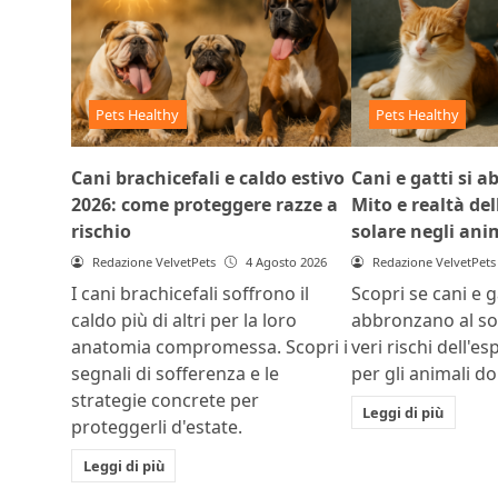
Pets Healthy
Pets Healthy
Cani brachicefali e caldo estivo
Cani e gatti si 
2026: come proteggere razze a
Mito e realtà del
rischio
solare negli ani
Redazione VelvetPets
4 Agosto 2026
Redazione VelvetPets
I cani brachicefali soffrono il
Scopri se cani e ga
caldo più di altri per la loro
abbronzano al sol
anatomia compromessa. Scopri i
veri rischi dell'e
segnali di sofferenza e le
per gli animali do
strategie concrete per
Leggi di più
proteggerli d'estate.
Leggi di più