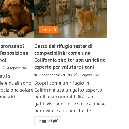
Curiosità
abbronzano?
Gatto del rifugio tester di
l’esposizione
compatibilità: come una
mali
California shelter usa un felino
esperto per valutare i cani
4 Agosto 2026
Redazione VelvetPets
4 Agosto 2026
tti si
e e quali sono i
Scopri come un rifugio in
sposizione solare
California usa un gatto esperto
mestici.
per il test compatibilità cani
gatti, visitando due volte al mese
per evitare adozioni fallite.
Leggi di più