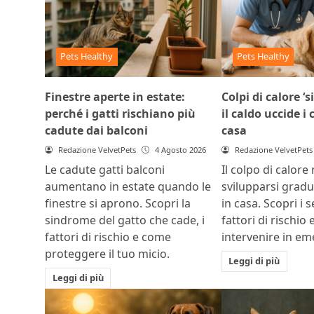
Pets Healthy
Pets Healthy
Finestre aperte in estate:
Colpi di calore ‘s
perché i gatti rischiano più
il caldo uccide i
cadute dai balconi
casa
Redazione VelvetPets
4 Agosto 2026
Redazione VelvetPets
Le cadute gatti balconi
Il colpo di calore
aumentano in estate quando le
svilupparsi grad
finestre si aprono. Scopri la
in casa. Scopri i s
sindrome del gatto che cade, i
fattori di rischio
fattori di rischio e come
intervenire in e
proteggere il tuo micio.
Leggi di più
Leggi di più