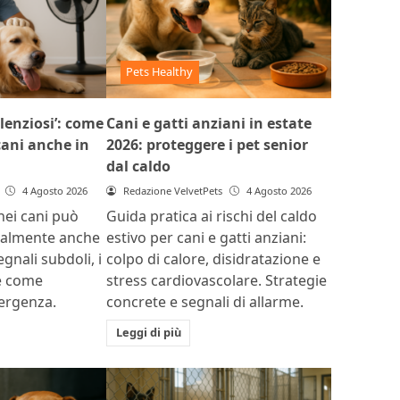
Pets Healthy
ilenziosi’: come
Cani e gatti anziani in estate
 cani anche in
2026: proteggere i pet senior
dal caldo
4 Agosto 2026
Redazione VelvetPets
4 Agosto 2026
 nei cani può
Guida pratica ai rischi del caldo
ualmente anche
estivo per cani e gatti anziani:
egnali subdoli, i
colpo di calore, disidratazione e
 e come
stress cardiovascolare. Strategie
mergenza.
concrete e segnali di allarme.
Leggi di più