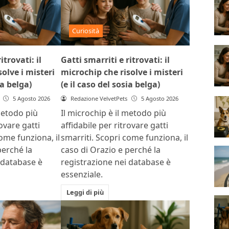
Curiosità
itrovati: il
Gatti smarriti e ritrovati: il
olve i misteri
microchip che risolve i misteri
ia belga)
(e il caso del sosia belga)
5 Agosto 2026
Redazione VelvetPets
5 Agosto 2026
metodo più
Il microchip è il metodo più
rovare gatti
affidabile per ritrovare gatti
ome funziona, il
smarriti. Scopri come funziona, il
perché la
caso di Orazio e perché la
 database è
registrazione nei database è
essenziale.
Leggi di più