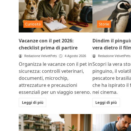
Curiosità
Storie
Vacanze con il pet 2026:
Dindim il pinguin
checklist prima di partire
vera dietro il fil
Redazione VelvetPets
4 Agosto 2026
Redazione VelvetPets
Organizza le vacanze con il pet in
Scopri la vera sto
sicurezza: controlli veterinari,
pinguino, il volat
documenti, microchip,
pescatore brasili
attrezzature e precauzioni
che ha ispirato il 
essenziali per un viaggio sereno.
nei cinema.
Leggi di più
Leggi di più