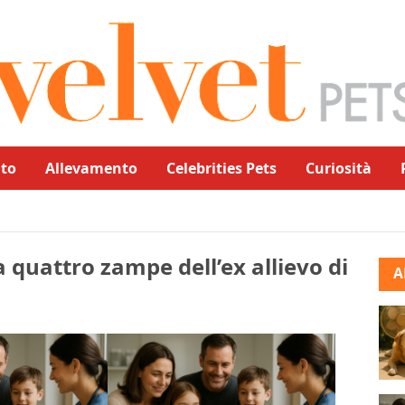
to
Allevamento
Celebrities Pets
Curiosità
 quattro zampe dell’ex allievo di
A