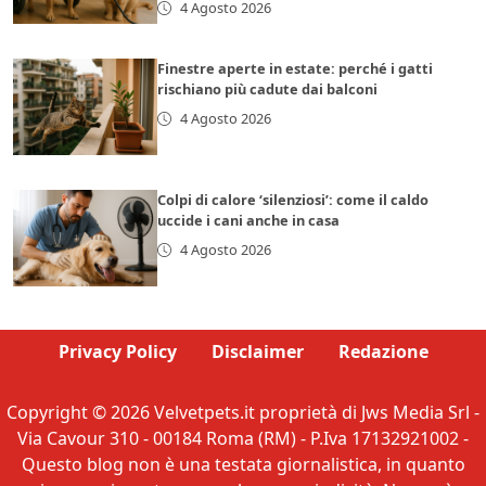
4 Agosto 2026
Finestre aperte in estate: perché i gatti
rischiano più cadute dai balconi
4 Agosto 2026
Colpi di calore ‘silenziosi’: come il caldo
uccide i cani anche in casa
4 Agosto 2026
Privacy Policy
Disclaimer
Redazione
Copyright © 2026 Velvetpets.it proprietà di Jws Media Srl -
Via Cavour 310 - 00184 Roma (RM) - P.Iva 17132921002 -
Questo blog non è una testata giornalistica, in quanto