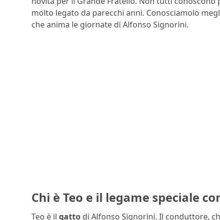
novità per il Grande Fratello. Non tutti conoscono pe
molto legato da parecchi anni. Conosciamolo megli
che anima le giornate di Alfonso Signorini.
Chi è Teo e il legame speciale co
Teo è il
gatto
di Alfonso Signorini. Il conduttore, c