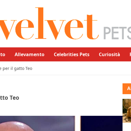
to
Allevamento
Celebrities Pets
Curiosità
e per il gatto Teo
A
atto Teo