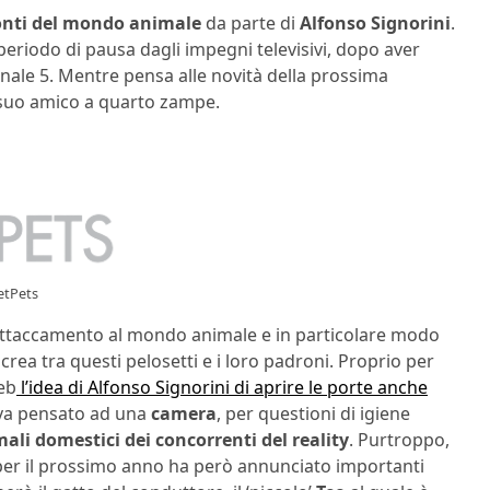
onti del mondo animale
da parte di
Alfonso Signorini
.
eriodo di pausa dagli impegni televisivi, dopo aver
anale 5. Mentre pensa alle novità della prossima
l suo amico a quarto zampe.
vetPets
attaccamento al mondo animale e in particolare modo
i crea tra questi pelosetti e i loro padroni. Proprio per
web
l’idea di Alfonso Signorini di aprire le porte anche
eva pensato ad una
camera
, per questioni di igiene
ali domestici dei concorrenti del reality
. Purtroppo,
e per il prossimo anno ha però annunciato importanti