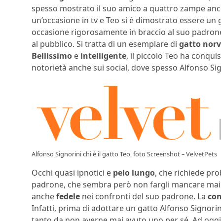
spesso mostrato il suo amico a quattro zampe anche 
un’occasione in tv e Teo si è dimostrato essere un
occasione rigorosamente in braccio al suo padron
al pubblico. Si tratta di un esemplare di
gatto norv
Bellissimo
e
intelligente
, il piccolo Teo ha conqui
notorietà anche sui social, dove spesso Alfonso Sig
Alfonso Signorini chi è il gatto Teo, foto Screenshot – VelvetPets
Occhi quasi ipnotici e
pelo lungo
, che richiede pr
padrone, che sembra però non fargli mancare mai
anche
fedele
nei confronti del suo padrone. La
con
Infatti, prima di adottare un gatto Alfonso Signor
tanto da non averne mai avuto uno per sé. Ad oggi