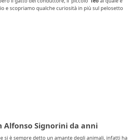
rò il gatto del conduttore, il ‘piccolo’
Teo
al quale è
o e scopriamo qualche curiosità in più sul pelosetto
n Alfonso Signorini da anni
he si è sempre detto un amante degli animali, infatti ha