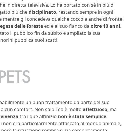
in diretta televisiva. Lo ha portato con sé in più di
 gatto più che
disciplinato
, restando sempre in ogni
e mentre gli concedeva qualche coccola anche di fronte
egese delle foreste
ed è al suo fianco da
oltre 10 anni
.
stato il pubblico fin da subito e ampliato la sua
norini pubblica suoi scatti.
obabilmente un buon trattamento da parte del suo
 alcun comfort. Non solo Teo è molto
affettuoso
, ma
vivenza
tra i due all’inizio
non è stata semplice
.
ini non era particolarmente attaccato al mondo animale,
 però la situazione sembra si sia completamente