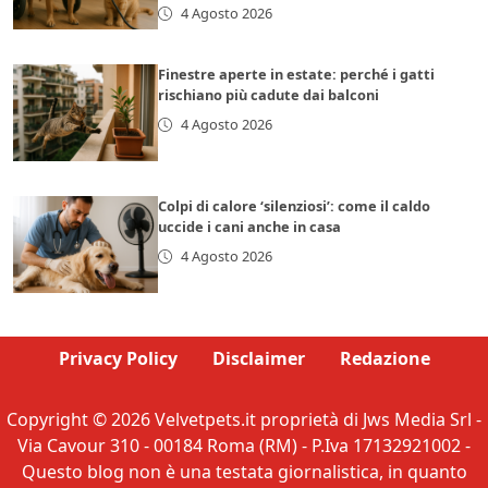
4 Agosto 2026
Finestre aperte in estate: perché i gatti
rischiano più cadute dai balconi
4 Agosto 2026
Colpi di calore ‘silenziosi’: come il caldo
uccide i cani anche in casa
4 Agosto 2026
Privacy Policy
Disclaimer
Redazione
Copyright © 2026 Velvetpets.it proprietà di Jws Media Srl -
Via Cavour 310 - 00184 Roma (RM) - P.Iva 17132921002 -
Questo blog non è una testata giornalistica, in quanto