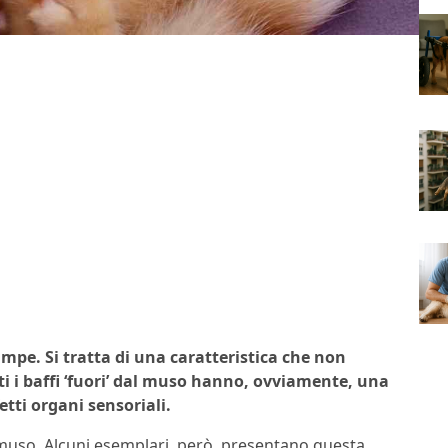
ampe. Si tratta di una caratteristica che non
i i baffi ‘fuori’ dal muso hanno, ovviamente, una
fetti organi sensoriali.
 muso. Alcuni esemplari, però, presentano questa