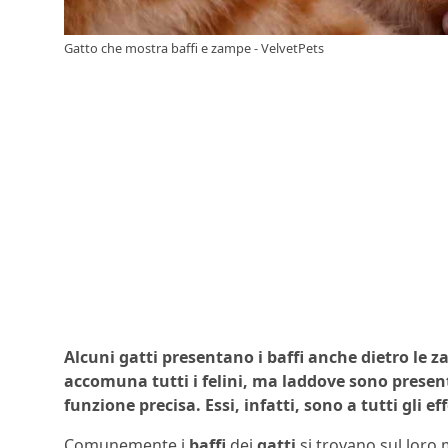
Gatto che mostra baffi e zampe - VelvetPets
Alcuni gatti presentano i baffi anche dietro le z
accomuna tutti i felini, ma laddove sono present
funzione precisa. Essi, infatti, sono a tutti gli ef
Comunemente i
baffi
dei
gatti
si trovano sul loro