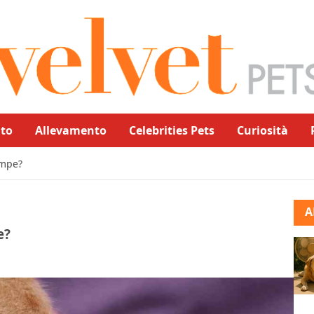
to
Allevamento
Celebrities Pets
Curiosità
ampe?
A
e?