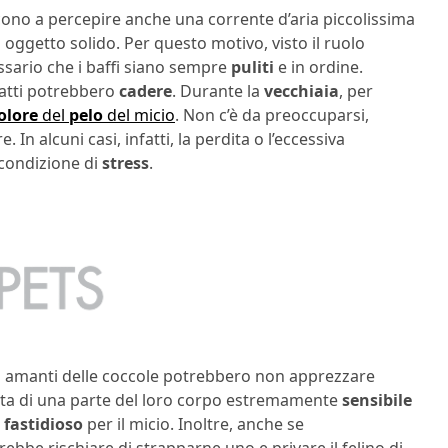
scono a percepire anche una corrente d’aria piccolissima
n oggetto solido. Per questo motivo, visto il ruolo
ssario che i baffi siano sempre
puliti
e in ordine.
 gatti potrebbero
cadere
. Durante la
vecchiaia
, per
olore
del
pelo
del micio
. Non c’è da preoccuparsi,
In alcuni casi, infatti, la perdita o l’eccessiva
 condizione di
stress
.
iù amanti delle coccole potrebbero non apprezzare
atta di una parte del loro corpo estremamente
sensibile
e
fastidioso
per il micio. Inoltre, anche se