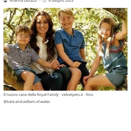
Arianna Durazzi
-
4 Giugno 2023
Il nuovo cane della Royal Family - velvetpets.it - foto
@kate.and.william.of.wales